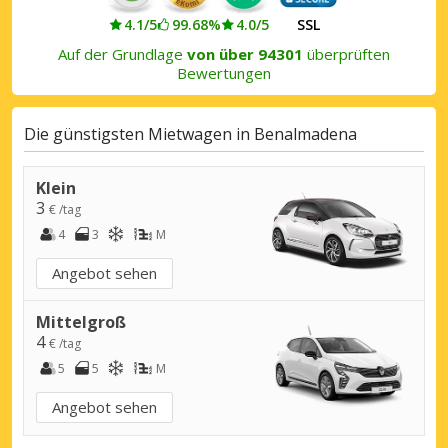
4.1/5
99.68%
4.0/5
SSL
Auf der Grundlage
von über 94301
überprüften
Bewertungen
Die günstigsten Mietwagen in Benalmadena
Klein
3
€ /tag
4
3
M
Angebot sehen
Mittelgroß
4
€ /tag
5
5
M
Angebot sehen