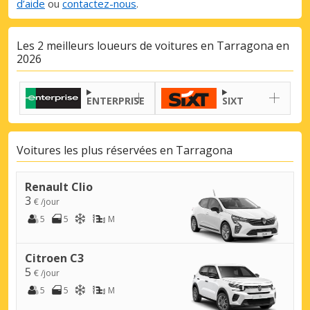
d’aide
ou
contactez-nous
.
Les 2 meilleurs loueurs de voitures en Tarragona en
2026
ENTERPRISE
SIXT
Voitures les plus réservées en Tarragona
Renault Clio
3
€ /jour
5
5
M
Citroen C3
5
€ /jour
5
5
M