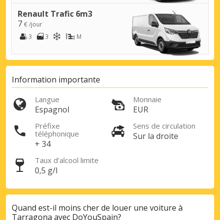
Renault Trafic 6m3
7
Promotions spéciales
€ /jour
Accédez à toutes vos réservations en un
3
3
M
seul endroit
Information importante
Se connecter avec eLink
Langue
Monnaie
Espagnol
EUR
Préfixe
Sens de circulation
téléphonique
Sur la droite
+ 34
Taux d’alcool limite
0,5 g/l
Quand est-il moins cher de louer une voiture à
Tarragona avec DoYouSpain?