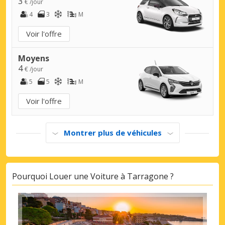
3
€ /jour
4
3
M
Voir l'offre
Moyens
4
€ /jour
5
5
M
Voir l'offre
Montrer plus de véhicules
Pourquoi Louer une Voiture à Tarragone ?