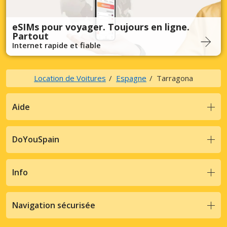
eSIMs pour voyager. Toujours en ligne.
Partout
Internet rapide et fiable
Location de Voitures
Espagne
Tarragona
Aide
DoYouSpain
Info
Navigation sécurisée