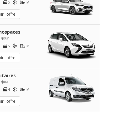
5
M
ir l'offre
nospaces
 /jour
5
M
ir l'offre
litaires
 /jour
4
M
ir l'offre