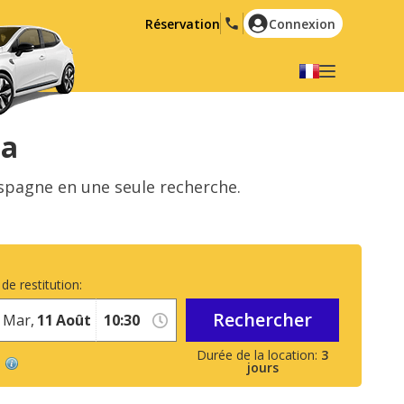
Réservation
Connexion
Choisir votre langue
English
Español
na
Deutsch
Français
Espagne en une seule recherche.
Italiano
Nederlands
Português
English (US)
Polski
Türkçe
de restitution:
Română
Ελληνικά
Rechercher
Русский
Hrvatski
Mar,
11
Août
العربية
3
jours