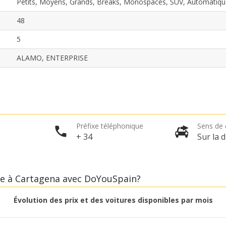
Petits, Moyens, Grands, Breaks, Monospaces, SUV, Automatiqu
48
5
ALAMO, ENTERPRISE
Promotions spéciales
Accédez à toutes vos réservations en un seul
endroit
Préfixe téléphonique
Sens de 
+ 34
Sur la d
Se connecter avec eLink
ure à Cartagena avec DoYouSpain?
Évolution des prix et des voitures disponibles par mois