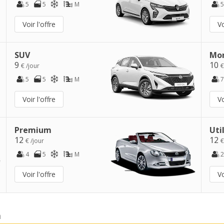
5
5
M
5
Voir l'offre
Vo
SUV
Mo
9
10
€ /jour
€
5
5
M
7
Voir l'offre
Vo
Premium
Uti
12
12
€ /jour
€
4
5
M
2
Voir l'offre
Vo
a