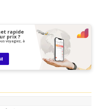
net rapide
ur prix ?
ous voyagiez, à
IM