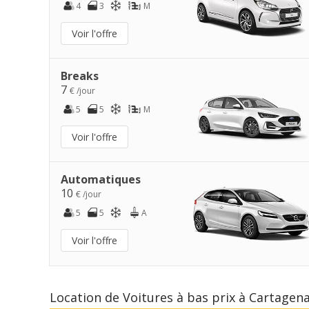
4
3
M
Voir l'offre
Breaks
7
€ /jour
5
5
M
Voir l'offre
Automatiques
10
€ /jour
5
5
A
Voir l'offre
Location de Voitures à bas prix à Cartagen