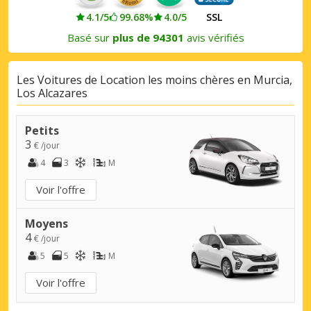
4.1/5
99.68%
4.0/5
SSL
Basé sur
plus de 94301
avis vérifiés
Les Voitures de Location les moins chères en Murcia,
Los Alcazares
Petits
3
€ /jour
4
3
M
Voir l'offre
Moyens
4
€ /jour
5
5
M
Voir l'offre