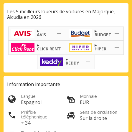
Les 5 meilleurs loueurs de voitures en Majorque,
Alcudia en 2026
AVIS
BUDGET
CLICK RENT
HIPER
KEDDY
Information importante
Langue
Monnaie
Promotions spéciales
Espagnol
EUR
Accédez à toutes vos réservations en un
seul endroit
Préfixe
Sens de circulation
téléphonique
Sur la droite
+ 34