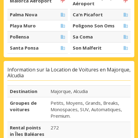
Maiorca Aéroport
Aéroport
Palma Nova
Ca'n Picafort
Playa Muro
Poligono Son Oms
Pollensa
Sa Coma
Santa Ponsa
Son Malferit
Information sur la Location de Voitures en Majorque,
Alcudia
Destination
Majorque, Alcudia
Groupes de
Petits, Moyens, Grands, Breaks,
voitures
Monospaces, SUV, Automatiques,
Premium.
Rental points
272
in Îles Baléares