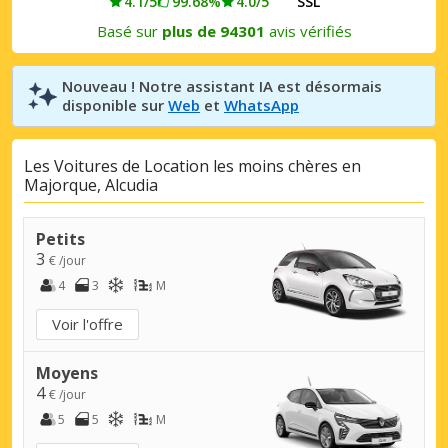
4.1/5
99.68%
4.0/5
SSL
Basé sur
plus de 94301
avis vérifiés
Nouveau ! Notre assistant IA est désormais
disponible sur
Web
et
WhatsApp
Les Voitures de Location les moins chères en
Majorque, Alcudia
Petits
3
€ /jour
4
3
M
Voir l'offre
Moyens
4
€ /jour
5
5
M