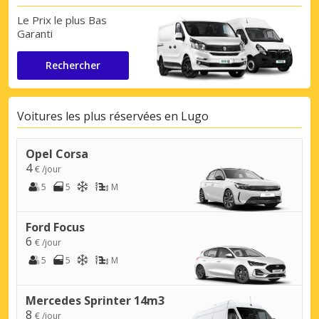
Le Prix le plus Bas
Garanti
Rechercher
Voitures les plus réservées en Lugo
Opel Corsa
4
€ /jour
5
5
M
Ford Focus
6
€ /jour
5
5
M
Mercedes Sprinter 14m3
8
€ /jour