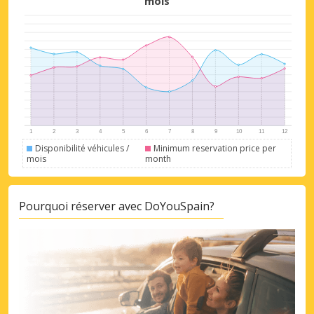
mois
Promotions spéciales
Accédez à toutes vos réservations en un
Disponibilité véhicules /
Minimum reservation price per
mois
month
seul endroit
Pourquoi réserver avec DoYouSpain?
Se connecter avec eLink