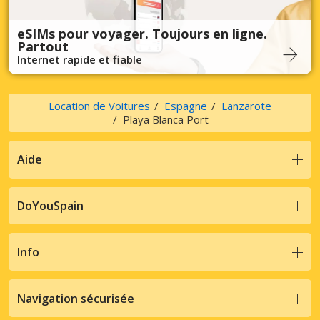
eSIMs pour voyager. Toujours en ligne.
Partout
Internet rapide et fiable
Location de Voitures
Espagne
Lanzarote
Playa Blanca Port
Aide
DoYouSpain
Info
Navigation sécurisée