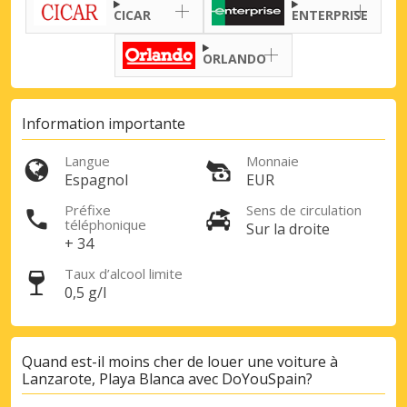
CICAR
ENTERPRISE
ORLANDO
Information importante
Langue
Monnaie
Espagnol
EUR
Préfixe
Sens de circulation
téléphonique
Sur la droite
Promotions spéciales
+ 34
Accédez à toutes vos réservations en un
Taux d’alcool limite
seul endroit
0,5 g/l
Quand est-il moins cher de louer une voiture à
Se connecter avec eLink
Lanzarote, Playa Blanca avec DoYouSpain?