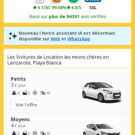
4.1/5
99.68%
4.0/5
SSL
Basé sur
plus de 94301
avis vérifiés
Nouveau ! Notre assistant IA est désormais
disponible sur
Web
et
WhatsApp
Les Voitures de Location les moins chères en
Lanzarote, Playa Blanca
Petits
3
€ /jour
4
3
M
Voir l'offre
Moyens
4
€ /jour
5
5
M