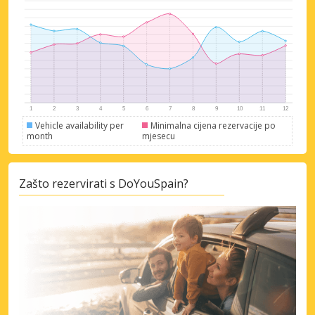
Pristupite ekskluzivnim ponudama naših
dobavljača
Prijava putem eLinka
Vehicle availability per
Minimalna cijena rezervacije po
month
mjesecu
Zašto rezervirati s DoYouSpain?