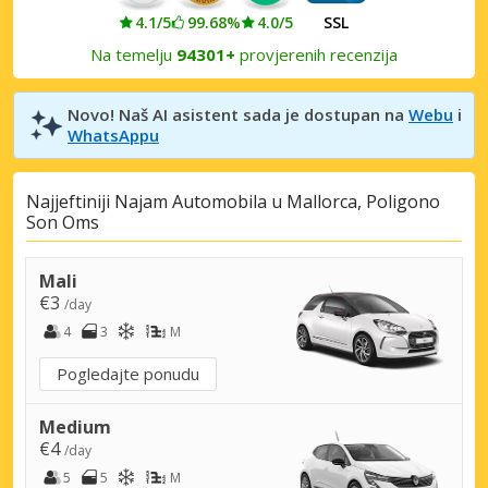
4.1/5
99.68%
4.0/5
SSL
Na temelju
94301+
provjerenih recenzija
Novo! Naš AI asistent sada je dostupan na
Webu
i
WhatsAppu
Najjeftiniji Najam Automobila u Mallorca, Poligono
Son Oms
Mali
€3
/day
4
3
M
Pogledajte ponudu
Medium
€4
/day
5
5
M