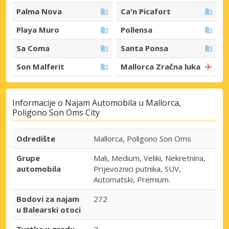
Palma Nova
Ca'n Picafort
Playa Muro
Pollensa
Sa Coma
Santa Ponsa
Son Malferit
Mallorca Zračna luka
Informacije o Najam Automobila u Mallorca,
Poligono Son Oms City
Odredište
Mallorca, Poligono Son Oms
Grupe
Mali, Medium, Veliki, Nekretnina,
automobila
Prijevoznici putnika, SUV,
Automatski, Premium.
Bodovi za najam
272
u Balearski otoci
Tvrtke u gradu
2