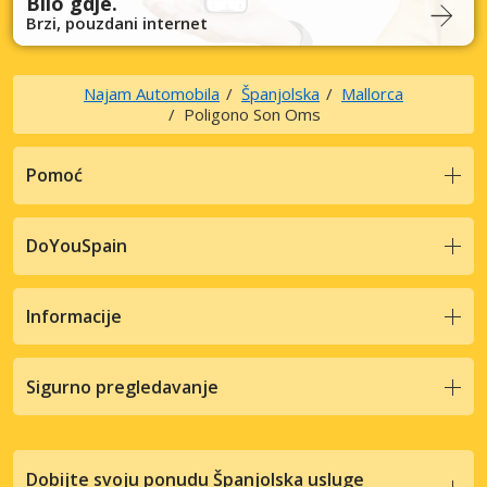
Bilo gdje.
Brzi, pouzdani internet
Najam Automobila
Španjolska
Mallorca
Poligono Son Oms
Pomoć
DoYouSpain
Informacije
Sigurno pregledavanje
Dobijte svoju ponudu Španjolska usluge