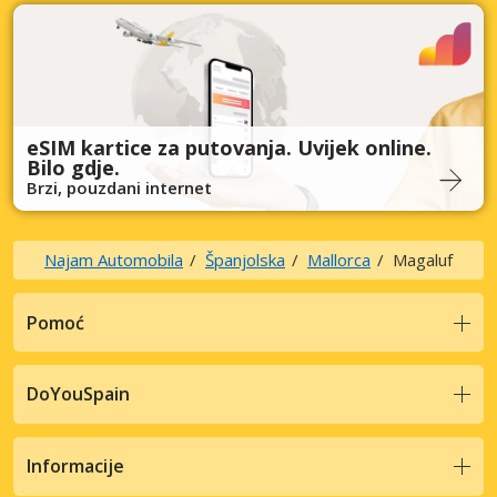
eSIM kartice za putovanja. Uvijek online.
Bilo gdje.
Brzi, pouzdani internet
Najam Automobila
Španjolska
Mallorca
Magaluf
Pomoć
DoYouSpain
Informacije