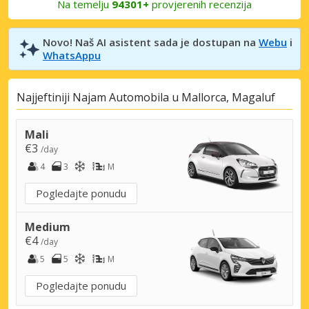
Na temelju
94301+
provjerenih recenzija
Novo! Naš AI asistent sada je dostupan na
Webu
i
WhatsAppu
Najjeftiniji Najam Automobila u Mallorca, Magaluf
Mali
€3
/day
4
3
M
Pogledajte ponudu
Medium
€4
/day
5
5
M
Pogledajte ponudu