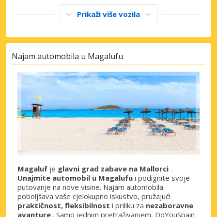
Prikaži više vozila
Najam automobila u Magalufu
Magaluf
je
glavni grad zabave na Mallorci
.
Unajmite automobil u Magalufu
i podignite svoje
putovanje na nove visine. Najam automobila
poboljšava vaše cjelokupno iskustvo, pružajući
praktičnost, fleksibilnost
i priliku za
nezaboravne
avanture
. Samo jednim pretraživanjem, DoYouSpain