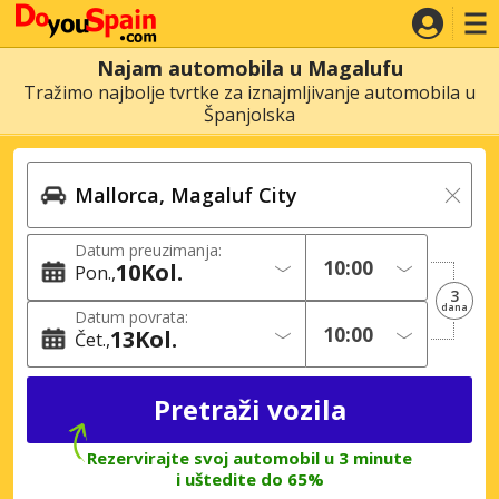
Najam automobila u Magalufu
Tražimo najbolje tvrtke za iznajmljivanje automobila u
Španjolska
Datum preuzimanja:
10
Kol.
Pon.
3
dana
Datum povrata:
13
Kol.
Čet.
Rezervirajte svoj automobil u 3 minute
i uštedite do 65%