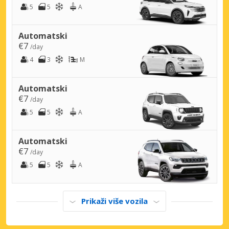
5
5
A
Automatski
€7
/day
4
3
M
Automatski
€7
/day
5
5
A
Automatski
€7
/day
5
5
A
Prikaži više vozila