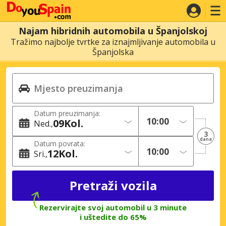
Najam hibridnih automobila u Španjolskoj
Tražimo najbolje tvrtke za iznajmljivanje automobila u
Španjolska
Datum preuzimanja:
09
Kol.
Ned.
3
dana
Datum povrata:
12
Kol.
Sri.
Rezervirajte svoj automobil u 3 minute
i uštedite do 65%