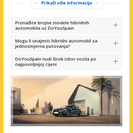
Prikaži više informacija
Pronađite brojne modele hibridnih
automobila uz DoYouSpain
Mogu li unajmiti hibridni automobil za
jednosmjerna putovanja?
DoYouSpain nudi širok izbor vozila po
najpovoljnijoj cijeni
Posebni popusti
Pristupite ekskluzivnim ponudama naših
dobavljača
Prijava putem eLinka