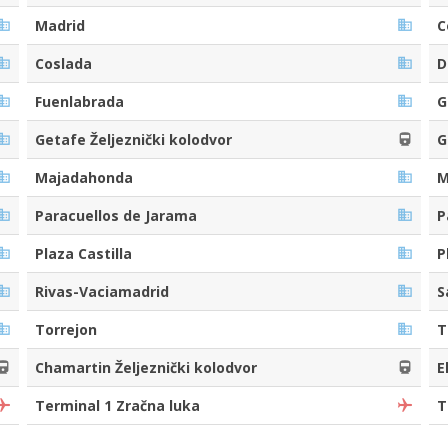
Madrid
C
Coslada
D
Fuenlabrada
G
Getafe Željeznički kolodvor
G
Majadahonda
M
Paracuellos de Jarama
P
Plaza Castilla
P
Rivas-Vaciamadrid
S
Torrejon
T
Chamartin Željeznički kolodvor
E
Terminal 1 Zračna luka
T