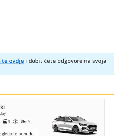
nite ovdje
i dobit ćete odgovore na svoja
iki
day
5
M
ogledajte ponudu