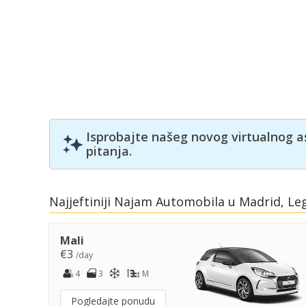
Isprobajte našeg novog virtualnog a
pitanja.
Najjeftiniji Najam Automobila u Madrid, Le
Mali
€3
/day
4
3
M
Pogledajte ponudu