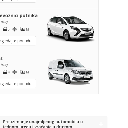
jevoznici putnika
0
/day
5
M
ogledajte ponudu
s
2
/day
4
M
ogledajte ponudu
Preuzimanje unajmljenog automobila u
jednom uredu i vraćanje u drugom