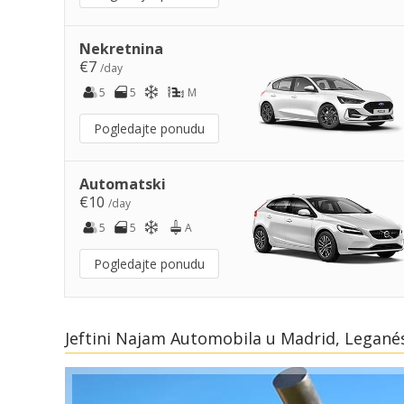
Nekretnina
€7
/day
5
5
M
Pogledajte ponudu
Automatski
€10
/day
5
5
A
Pogledajte ponudu
Jeftini Najam Automobila u Madrid, Leganés