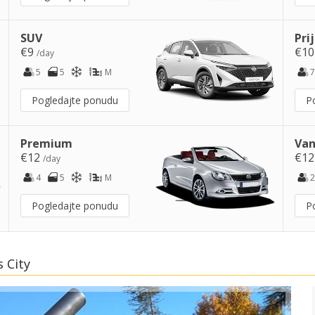
SUV
Pri
€9
€1
/day
5
5
M
7
Pogledajte ponudu
P
Premium
Van
€12
€1
/day
4
5
M
2
Pogledajte ponudu
P
 City