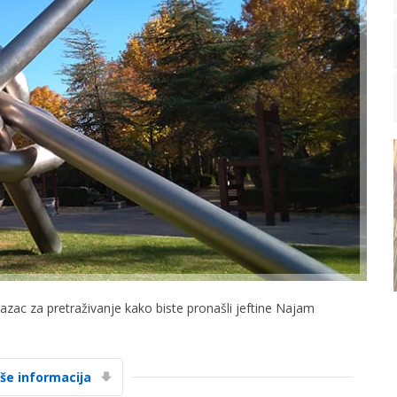
razac za pretraživanje kako biste pronašli jeftine Najam
iše informacija