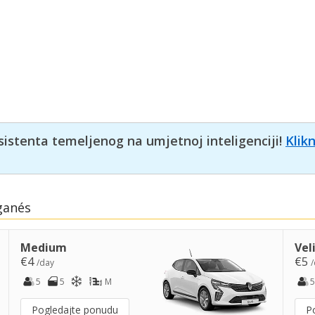
sistenta temeljenog na umjetnoj inteligenciji!
Klik
ganés
Medium
Vel
€4
€5
/day
/
5
5
M
5
Pogledajte ponudu
P