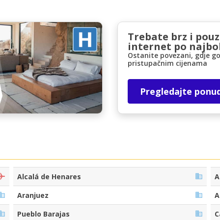
Trebate brz i pou
internet po najbol
Ostanite povezani, gdje go
pristupačnim cijenama
Posebni popusti
Pregledajte ponu
Pristupite ekskluzivnim ponudama naših
dobavljača
Prijava putem eLinka
Alcalá de Henares
A
Aranjuez
A
Pueblo Barajas
C