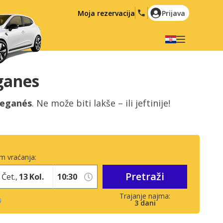
Moja rezervacija
Prijava
Odaberite svoj jezik
English
Español
ganes
Deutsch
Français
Leganés
. Ne može biti lakše – ili jeftinije!
Italiano
Nederlands
Português
English (US)
Polski
Türkçe
m vraćanja:
Română
Ελληνικά
Pretraži
Русский
Hrvatski
Čet.,
13
Kol.
العربية
3
dani