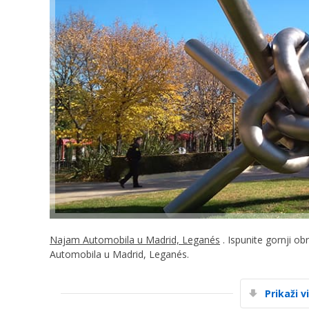
Najam Automobila u Madrid, Leganés
. Ispunite gornji ob
Automobila u Madrid, Leganés.
Prikaži v