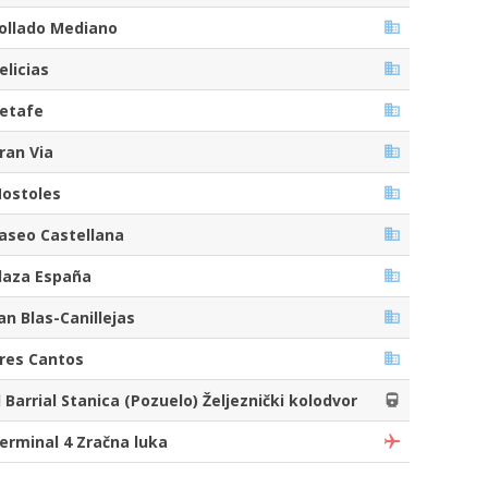
ollado Mediano
elicias
etafe
ran Via
ostoles
aseo Castellana
laza España
an Blas-Canillejas
res Cantos
l Barrial Stanica (Pozuelo) Željeznički kolodvor
erminal 4 Zračna luka