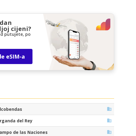
zdan
joj cijeni?
d putujete, po
de eSIM-a
lcobendas
rganda del Rey
ampo de las Naciones