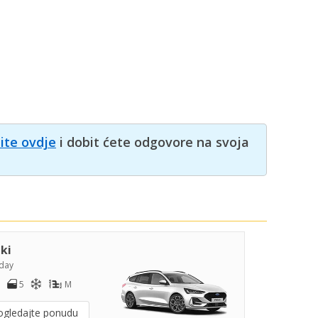
nite ovdje
i dobit ćete odgovore na svoja
iki
day
5
M
ogledajte ponudu