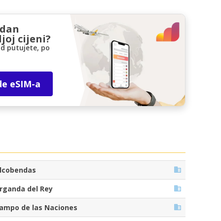
zdan
joj cijeni?
d putujete, po
de eSIM-a
lcobendas
rganda del Rey
ampo de las Naciones