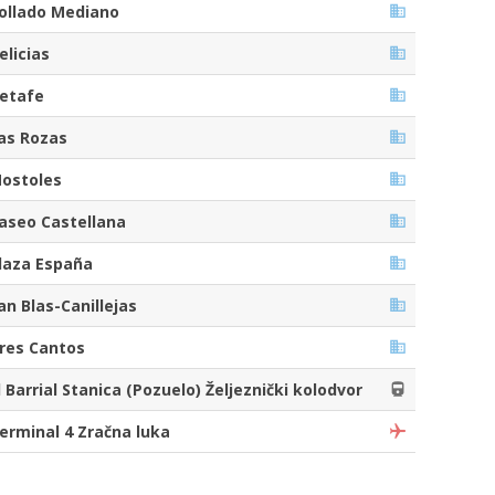
ollado Mediano
elicias
etafe
as Rozas
ostoles
aseo Castellana
laza España
an Blas-Canillejas
res Cantos
l Barrial Stanica (Pozuelo) Željeznički kolodvor
erminal 4 Zračna luka