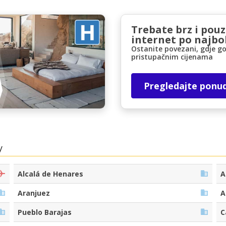
Trebate brz i pou
internet po najbol
Ostanite povezani, gdje go
pristupačnim cijenama
Pregledajte ponu
Posebni popusti
Pristupite ekskluzivnim ponudama naših
dobavljača
y
Prijava putem eLinka
Alcalá de Henares
A
Aranjuez
A
Pueblo Barajas
C