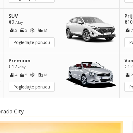
SUV
Pri
€9
€1
/day
5
5
M
7
Pogledajte ponudu
P
Premium
Van
€12
€1
/day
4
5
M
2
Pogledajte ponudu
P
rada City