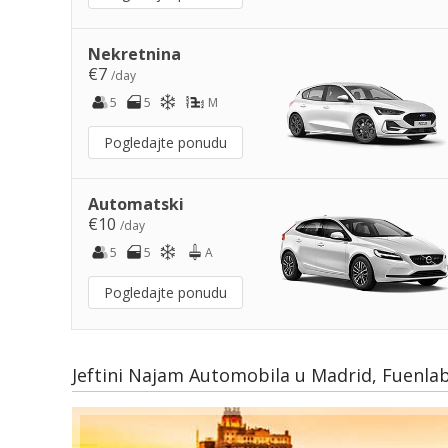
Nekretnina
€7
/day
5
5
M
Pogledajte ponudu
Automatski
€10
/day
5
5
A
Pogledajte ponudu
Jeftini Najam Automobila u Madrid, Fuenlab