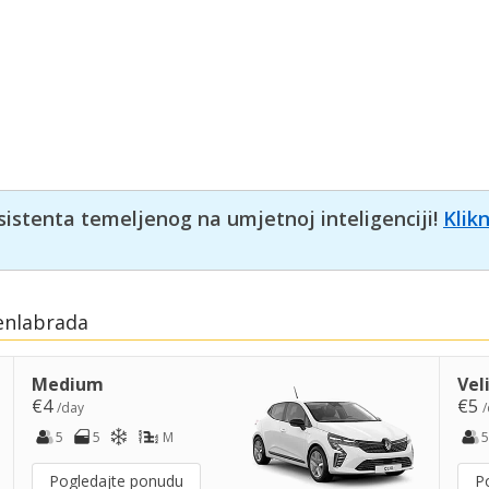
sistenta temeljenog na umjetnoj inteligenciji!
Klik
uenlabrada
Medium
Vel
€4
€5
/day
/
5
5
M
5
Pogledajte ponudu
P