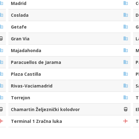
Madrid
C
Coslada
D
Getafe
G
Gran Via
L
Majadahonda
M
Paracuellos de Jarama
P
Plaza Castilla
P
Rivas-Vaciamadrid
S
Torrejon
T
Chamartin Željeznički kolodvor
E
Terminal 1 Zračna luka
T