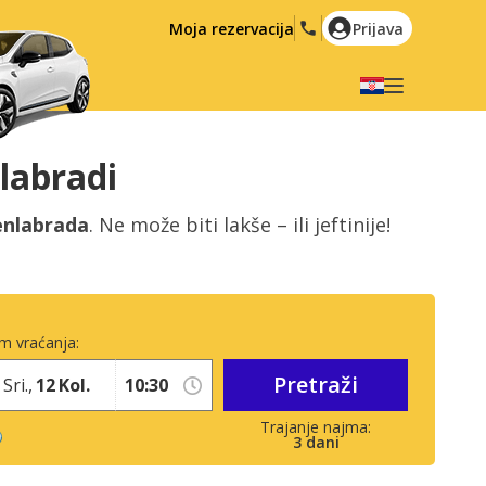
Moja rezervacija
Prijava
Odaberite svoj jezik
English
Español
labradi
Deutsch
Français
enlabrada
. Ne može biti lakše – ili jeftinije!
Italiano
Nederlands
Português
English (US)
Polski
Türkçe
m vraćanja:
Română
Ελληνικά
Pretraži
Русский
Hrvatski
Sri.,
12
Kol.
العربية
3
dani