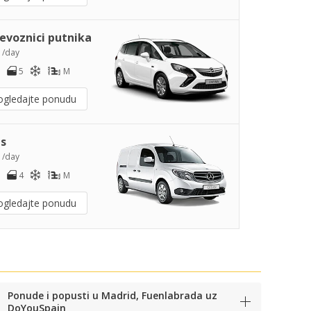
jevoznici putnika
0
/day
5
M
ogledajte ponudu
s
2
/day
4
M
ogledajte ponudu
Ponude i popusti u Madrid, Fuenlabrada uz
DoYouSpain