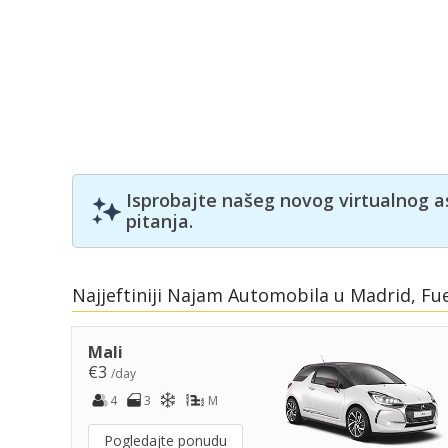
Isprobajte našeg novog virtualnog a
pitanja.
Najjeftiniji Najam Automobila u Madrid, F
Mali
€3
/day
4
3
M
Pogledajte ponudu