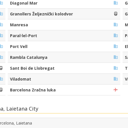
Diagonal Mar
G
Granollers Željeznički kolodvor
G
Manresa
M
Paral·lel-Port
P
Port Vell
E
Rambla Catalunya
S
Sant Boi de Llobregat
T
Viladomat
V
Barcelona Zračna luka
, Laietana City
rcelona, Laietana