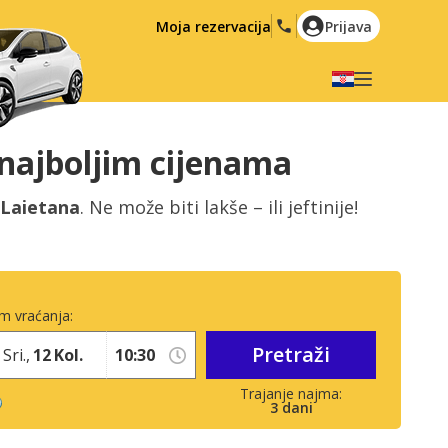
Moja rezervacija
Prijava
Odaberite svoj jezik
English
Español
najboljim cijenama
Deutsch
Français
 Laietana
. Ne može biti lakše – ili jeftinije!
Italiano
Nederlands
Português
English (US)
Polski
Türkçe
m vraćanja:
Română
Ελληνικά
Pretraži
Русский
Hrvatski
Sri.,
12
Kol.
العربية
3
dani