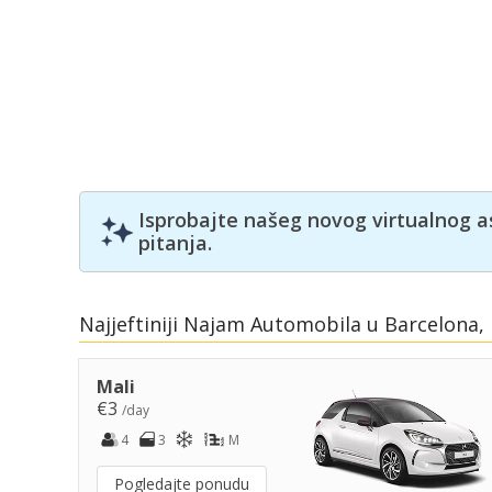
Isprobajte našeg novog virtualnog a
pitanja.
Najjeftiniji Najam Automobila u Barcelona,
Mali
€3
/day
4
3
M
Pogledajte ponudu