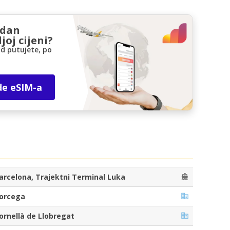
zdan
joj cijeni?
d putujete, po
de eSIM-a
arcelona, Trajektni Terminal Luka
orcega
ornellà de Llobregat