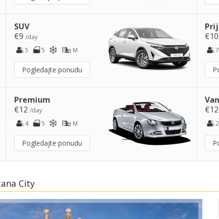
SUV
Pri
€9
€1
/day
5
5
M
7
Pogledajte ponudu
P
Premium
Van
€12
€1
/day
4
5
M
2
Pogledajte ponudu
P
tana City