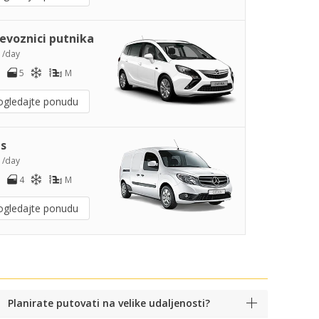
jevoznici putnika
0
/day
5
M
ogledajte ponudu
s
2
/day
4
M
ogledajte ponudu
Planirate putovati na velike udaljenosti?