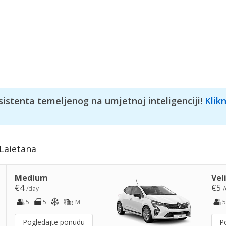
sistenta temeljenog na umjetnoj inteligenciji!
Klik
 Laietana
Medium
Vel
€4
€5
/day
/
5
5
M
5
Pogledajte ponudu
P