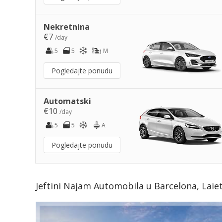
Nekretnina
€7
/day
5
5
M
Pogledajte ponudu
Automatski
€10
/day
5
5
A
Pogledajte ponudu
Jeftini Najam Automobila u Barcelona, Laie