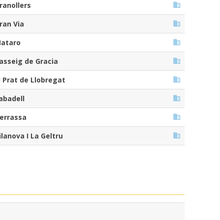
ranollers
ran Via
ataro
asseig de Gracia
l Prat de Llobregat
abadell
errassa
ilanova I La Geltru