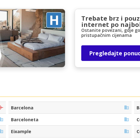
Trebate brz i pou
internet po najbol
Ostanite povezani, gdje go
pristupačnim cijenama
Pregledajte ponu
Posebni popusti
Pristupite ekskluzivnim ponudama naših
dobavljača
Prijava putem eLinka
Barcelona
B
Barceloneta
C
Eixample
C