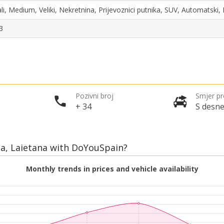
li, Medium, Veliki, Nekretnina, Prijevoznici putnika, SUV, Automatski
3
Pozivni broj
Smjer p
+ 34
S desne
ona, Laietana with DoYouSpain?
Monthly trends in prices and vehicle availability