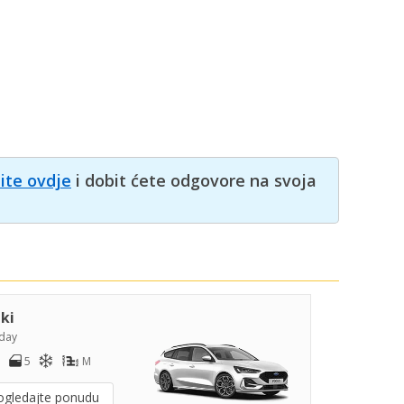
nite ovdje
i dobit ćete odgovore na svoja
iki
day
5
M
ogledajte ponudu