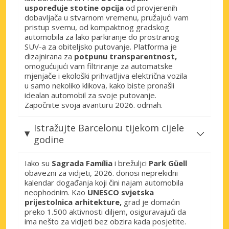
uspoređuje stotine opcija
od provjerenih
dobavljača u stvarnom vremenu, pružajući vam
pristup svemu, od kompaktnog gradskog
automobila za lako parkiranje do prostranog
SUV-a za obiteljsko putovanje. Platforma je
dizajnirana za
potpunu transparentnost,
omogućujući vam filtriranje za automatske
mjenjače i ekološki prihvatljiva električna vozila
u samo nekoliko klikova, kako biste pronašli
idealan automobil za svoje putovanje.
Započnite svoja avanturu 2026. odmah.
Istražujte Barcelonu tijekom cijele
godine
Iako su
Sagrada Família
i brežuljci
Park Güell
obavezni za vidjeti, 2026. donosi neprekidni
kalendar događanja koji čini najam automobila
neophodnim. Kao
UNESCO svjetska
prijestolnica arhitekture,
grad je domaćin
preko 1.500 aktivnosti diljem, osiguravajući da
ima nešto za vidjeti bez obzira kada posjetite.