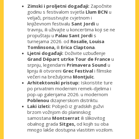
Zimski i proljetni događaji:
Započnite
godinu s festivalom svjetla
Llum BCN
u
veljači, prisustvujte cvjetnom i
književnom festivalu
Sant Jordi
u
travnju, ili uživajte u koncertima koji se ne
propuštaju u
Palau Sant Jordi
s
turnejama 2026. od
Rosalíe,
Louisa
Tomlinsona,
ili
Erica Claptona
.
Ljetni događaji:
Doživite uzbuđenje
Grand Départ utrke Tour de France
u
srpnju, legendarni
Primavera Sound
u
lipnju ili otvoreni
Grec Festival
i filmske
večeri na brežuljcima
Montjuïc
.
Arhitektonski pristup:
Iskoristite ture
po privatnim modernim remek-djelima i
pop-up galerijama 2026. u modernom
Poblenou
dizajnerskom distriktu.
Laki izleti:
Pobjeći iz gradskih gužvi
brzom vožnjom do planinskog
samostana
Montserrat
ili slikovitog
obalnog grada
Sitges,
od kojih su oba
mnogo lakše dostupna vlastitim vozilom.