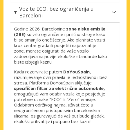
Vozite ECO, bez ograničenja u
Barceloni
Godine 2026. Barcelonine
zone niske emisije
(ZBE)
su vrlo ograničene i prilično stroge kako
bi se smanjilo onečišćenje. Ako planirate voziti
kroz centar grada ili posjetiti najpoznatije
zone, morate osigurati da vaše vozilo
zadovoljava najnovije ekološke standarde kako
biste izbjegli kaznu.
Kada rezervirate putem
DoYouSpain,
razumijevanje ovih pravila je jednostavno i bez
stresa. Platforma DoYouSpain uključuje
specifičan filtar za električne automobile,
omogućujući vam odabir vozila koje posjeduje
potrebne oznake "ECO" ili "Zero" emisije.
Odabirom održivog najma, uživat ćete u
neograničenom pristupu svim barcelonskim
ulicama, osiguravajući da vaš put bude gladak,
ekološki prihvatljiv i potpuno bez kazni!