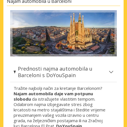
Najam automobila u Barceloni
Prednosti najma automobila u
Barceloni s DoYouSpain
Tražite najbolji način za kretanje Barcelonom?
Najam automobila daje vam potpunu
slobodu
da istražujete vlastitim tempom.
Odabirom najma izbjegavate stres zbog
krcatosti na metro stajalištima i štedite vrijeme
preuzimanjem vašeg vozila izravno u centru
grada, na željezničkim postajama ili na Zračnoj
luci Barcelona El Prat.
DoYouSpain