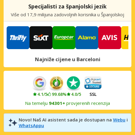
Specijalisti za španjolski jezik
Barcelona, Diagonal Mar
Više od 17,9 milijuna zadovoljnih korisnika u Španjolskoj
Barcelona, Diagonal Mar, Španjolska
Barcelona, El Prat de Llobregat
Barcelona, El Prat de Llobregat, Španjolska
Barcelona, Gran Via
Barcelona, Gran Via, Španjolska
Najniže cijene u Barceloni
Barcelona, l’Hospitalet
Barcelona, l’Hospitalet, Španjolska
Barcelona, Paral·lel-Port
Barcelona, Paral·lel-Port, Španjolska
4.1/5
99.68%
4.0/5
SSL
Na temelju
94301+
provjerenih recenzija
Barcelona, Passeig de Gracia
Barcelona, Passeig de Gracia, Španjolska
Novo! Naš AI asistent sada je dostupan na
Webu
i
Barcelona, Poble Nou
WhatsAppu
Barcelona, Poble Nou, Španjolska