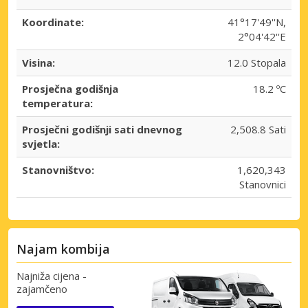
Koordinate:
41°17'49''N,
2°04'42''E
Visina:
12.0 Stopala
Prosječna godišnja
18.2 ºC
temperatura:
Prosječni godišnji sati dnevnog
2,508.8 Sati
svjetla:
Stanovništvo:
1,620,343
Stanovnici
Najam kombija
Najniža cijena -
Posebni popusti
zajamčeno
Pristupite ekskluzivnim ponudama naših