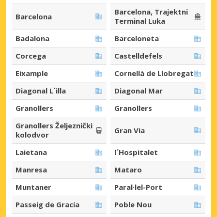
Barcelona, Trajektni
Barcelona
Terminal Luka
Badalona
Barceloneta
Corcega
Castelldefels
Eixample
Cornellà de Llobregat
Diagonal L´illa
Diagonal Mar
Granollers
Granollers
Granollers Željeznički
Gran Via
kolodvor
Laietana
l´Hospitalet
Manresa
Mataro
Muntaner
Paral·lel-Port
Passeig de Gracia
Poble Nou