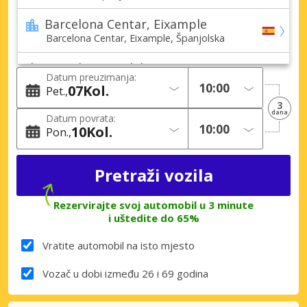
Barcelona Centar, Eixample
Barcelona Centar, Eixample, Španjolska
Barcelona, Badalona
Datum preuzimanja:
Barcelona, Badalona, Španjolska
07
Kol.
Pet.
3
Barcelona, Barceloneta
dana
Datum povrata:
Barcelona, Barceloneta, Španjolska
10
Kol.
Pon.
Barcelona, Castelldefels
Barcelona, Castelldefels, Španjolska
Barcelona, Corcega
Rezervirajte svoj automobil u 3 minute
Barcelona, Corcega, Španjolska
i uštedite do 65%
Barcelona, Cornellà de Llobregat
Vratite automobil na isto mjesto
Barcelona, Cornellà de Llobregat, Španjolska
Vozač u dobi između 26 i 69 godina
Barcelona, Diagonal L’illa
Barcelona, Diagonal L’illa, Španjolska