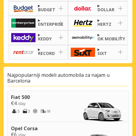
BUDGET
DOLLAR
ENTERPRISE
HERTZ
KEDDY
OK MOBILITY
RECORD
SIXT
Najpopularniji modeli automobila za najam u
Barcelona
Fiat 500
€4
/day
5
3
M
Opel Corsa
€6
/day