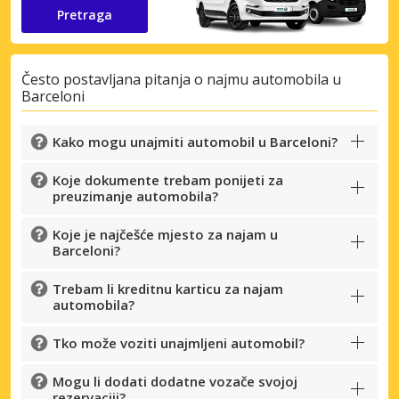
dobavljača
Pretraga
Često postavljana pitanja o najmu automobila u
Prijava putem eLinka
Barceloni
Kako mogu unajmiti automobil u Barceloni?
Koje dokumente trebam ponijeti za
preuzimanje automobila?
Koje je najčešće mjesto za najam u
Barceloni?
Trebam li kreditnu karticu za najam
automobila?
Tko može voziti unajmljeni automobil?
Mogu li dodati dodatne vozače svojoj
rezervaciji?