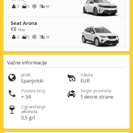
5
5
M
Seat Arona
€8
/day
5
5
M
Važne informacije
Jezik
Valuta
španjolski
EUR
Pozivni broj
Smjer prometa
+ 34
S desne strane
Ograničenje
alkohola
0,5 g/l