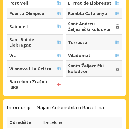
Port Vell
El Prat de Llobregat
Puerto Olimpico
Rambla Catalunya
Sant Andreu
Sabadell
Željeznički kolodvor
Sant Boi de
Terrassa
Llobregat
Vic
Viladomat
Sants Željeznički
Vilanova I La Geltru
kolodvor
Barcelona Zračna
luka
Informacije o Najam Automobila u Barcelona
Odredište
Barcelona