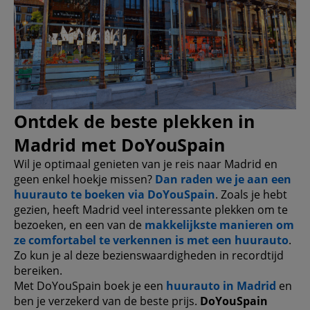
Ontdek de beste plekken in
Madrid met DoYouSpain
Wil je optimaal genieten van je reis naar Madrid en
geen enkel hoekje missen?
Dan raden we je aan een
huurauto te boeken via DoYouSpain
. Zoals je hebt
gezien, heeft Madrid veel interessante plekken om te
bezoeken, en een van de
makkelijkste manieren om
ze comfortabel te verkennen is met een huurauto
.
Zo kun je al deze bezienswaardigheden in recordtijd
bereiken.
Met DoYouSpain boek je een
huurauto in Madrid
en
ben je verzekerd van de beste prijs.
DoYouSpain