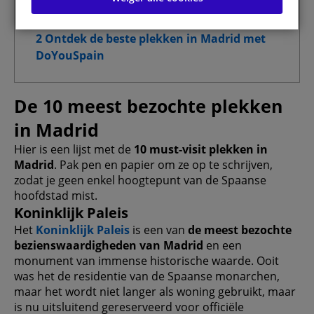
Prestatiecookies
1.9 Prado Museum
1.10 San Miguel-markt
Functionele cookies
2 Ontdek de beste plekken in Madrid met
DoYouSpain
Doelgroepgerichte cookies
De 10 meest bezochte plekken
Geavanceerde advertentiecookies
in Madrid
Hier is een lijst met de
10 must-visit plekken in
Madrid
. Pak pen en papier om ze op te schrijven,
Mijn keuzes bevestigen
zodat je geen enkel hoogtepunt van de Spaanse
hoofdstad mist.
Alle toestaan
Koninklijk Paleis
Het
Koninklijk Paleis
is een van
de meest bezochte
bezienswaardigheden van Madrid
en een
monument van immense historische waarde. Ooit
was het de residentie van de Spaanse monarchen,
maar het wordt niet langer als woning gebruikt, maar
is nu uitsluitend gereserveerd voor officiële