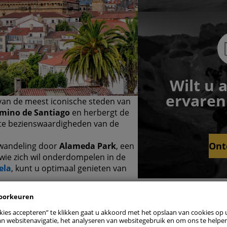
Wilt u 
ervaren 
n van de meest iconische steden van
mino de Santiago
en herbergt de
te bezienswaardigheden van de
Ont
n wandeling door
Alameda Park
, een
staan
 wie zich wil onderdompelen in de
ela
, kunt u optimaal genieten van
rkeuren beheren
voorkeuren
 noodzakelijke cookies
Al
kies accepteren” te klikken gaat u akkoord met het opslaan van cookies op
n websitenavigatie, het analyseren van websitegebruik en om ons te helpen