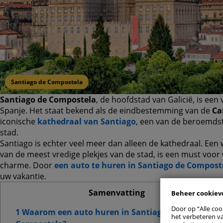
Santiago de Compostela
Santiago de Compostela
, de hoofdstad van Galicië, is ee
Spanje. Het staat bekend als de eindbestemming van de
Ca
iconische
kathedraal van Santiago
, een van de beroemds
stad.
Santiago is echter veel meer dan alleen de kathedraal. Ee
Alle toe
van de meest vredige plekjes van de stad, is een must voor
charme. Door
een auto te huren in Santiago de Compost
uw vakantie.
Cookievoo
Samenvatting
Beheer cookie
Strikt
Door op “Alle coo
1 Waarom een auto huren in Santiago de
het verbeteren va