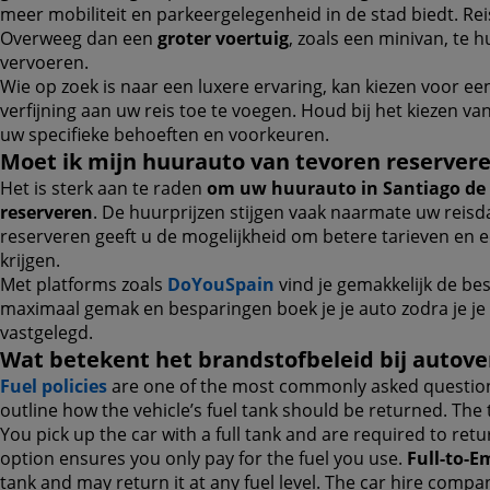
meer mobiliteit en parkeergelegenheid in de stad biedt. Rei
Overweeg dan een
groter voertuig
, zoals een minivan, te
vervoeren.
Wie op zoek is naar een luxere ervaring, kan kiezen voor e
verfijning aan uw reis toe te voegen. Houd bij het kiezen va
uw specifieke behoeften en voorkeuren.
Moet ik mijn huurauto van tevoren reserver
Het is sterk aan te raden
om uw huurauto in Santiago de 
reserveren
. De huurprijzen stijgen vaak naarmate uw reisd
reserveren geeft u de mogelijkheid om betere tarieven en 
krijgen.
Met platforms zoals
DoYouSpain
vind je gemakkelijk de bes
maximaal gemak en besparingen boek je je auto zodra je j
vastgelegd.
Wat betekent het brandstofbeleid bij autov
Fuel policies
are one of the most commonly asked questions
outline how the vehicle’s fuel tank should be returned. The
You pick up the car with a full tank and are required to retu
option ensures you only pay for the fuel you use.
Full-to-E
tank and may return it at any fuel level. The car hire compa