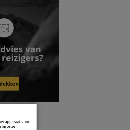
advies van
reizigers?
dekken
tijd actief
 uw apparaat voor
 bij onze