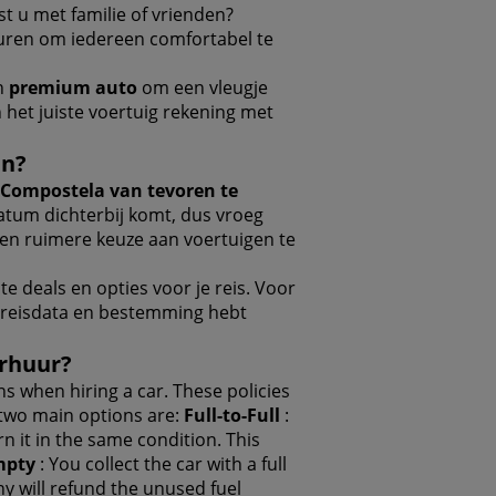
st u met familie of vrienden?
 huren om iedereen comfortabel te
en
premium auto
om een vleugje
n het juiste voertuig rekening met
en?
Compostela van tevoren te
atum dichterbij komt, dus vroeg
een ruimere keuze aan voertuigen te
te deals en opties voor je reis. Voor
e reisdata en bestemming hebt
erhuur?
 when hiring a car. These policies
 two main options are:
Full-to-Full
:
rn it in the same condition. This
mpty
: You collect the car with a full
ny will refund the unused fuel