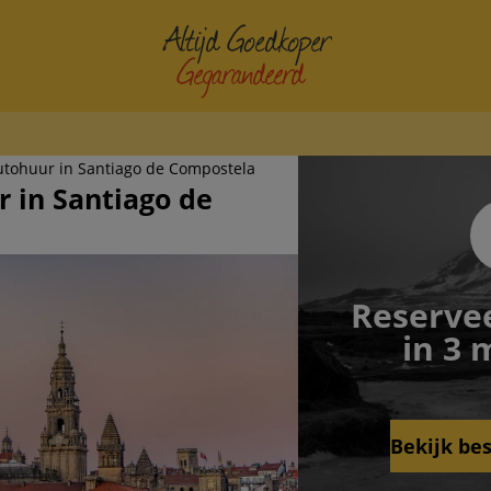
autohuur in Santiago de Compostela
Se
r in Santiago de
E
E
Reserve
D
in 3 
F
I
Bekijk be
N