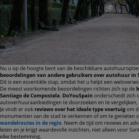
Nu u op de hoogte bent van de beschikbare autohuuroptie
beoordelingen van andere gebruikers over autohuur in
Dit is een essentiële stap, omdat het u helpt een weloverw
De meest voorkomende beoordelingen richten zich op de
b
Santiago de Compostela
.
DoYouSpain
onderscheidt zich 
autoverhuuraanbiedingen te doorzoeken en te vergelijken, zo
Je vindt er ook
reviews over het ideale type voertuig
om de
monumenten van de stad te verkennen of om te genieten v
wandelroutes in de regio
. Neem de tijd om reviews en adv
lezen en je krijgt waardevolle inzichten, niet alleen voor 
elke bestemming.