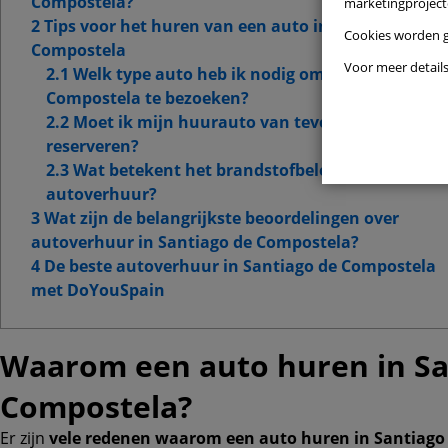
Compostela?
marketingproject
Presta
2 Tips voor het huren van een auto in Santiago de
Cookies worden 
Compostela
Functi
Voor meer detail
2.1 Welk type auto heb ik nodig om Santiago de
Compostela te bezoeken?
Doelgr
2.2 Moet ik mijn huurauto van tevoren
reserveren?
Geavan
2.3 Wat betekent het brandstofbeleid bij
autoverhuur?
3 Wat zijn de belangrijkste beoordelingen over
autoverhuur in Santiago de Compostela?
4 De beste autoverhuur in Santiago de Compostela
met DoYouSpain
Waarom een auto huren in Sa
Compostela?
Er zijn
vele redenen waarom een auto huren in Santiago