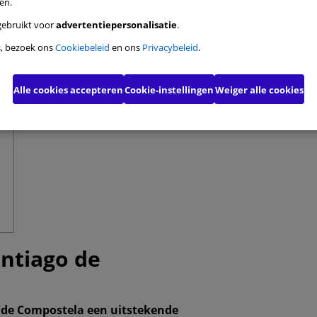
en.
tiecookies
gebruikt voor
advertentiepersonalisatie
.
onele cookies
s, bezoek ons
Cookiebeleid
en ons
Privacybeleid
.
oepgerichte cookies
Alle cookies accepteren
Cookie-instellingen
Weiger alle cookies
ceerde advertentiecookies
Mijn keuzes bevestigen
Alle 
ntiago de
 de Compostela een uitstekende