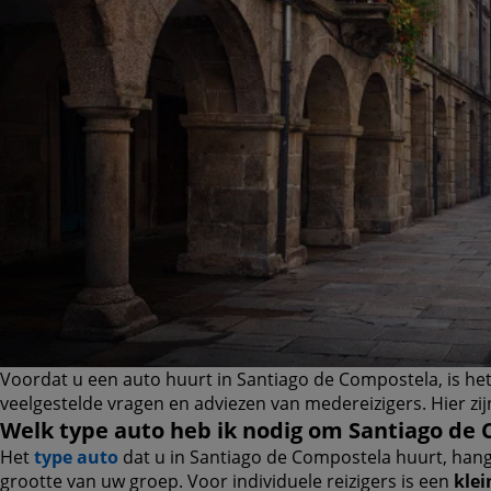
Voordat u een auto huurt in Santiago de Compostela, is he
veelgestelde vragen en adviezen van medereizigers. Hier zijn
Welk type auto heb ik nodig om Santiago de
Het
type auto
dat u in Santiago de Compostela huurt, hang
grootte van uw groep. Voor individuele reizigers is een
klei