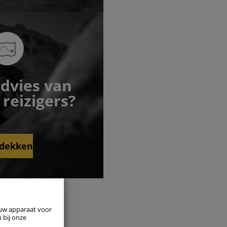
advies van
reizigers?
dekken
tijd actief
 uw apparaat voor
 bij onze