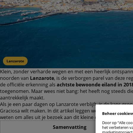
Lanzarote
Klein, zonder verharde wegen en met een heerlijk ontspan
noorden van
Lanzarote
, is de verborgen parel van deze re
de officiële erkenning als
achtste bewoonde eiland in 201
Alle toe
toegenomen. Maar wees niet bang: het heeft nog steeds di
aantrekkelijk maakt.
Als je een paar dagen op Lanzarote verblijft, is de kans groot
Cookievoo
Graciosa wilt maken. In dit artikel leggen we je uit hoe je e
Beheer cookie
weten om alles uit je bezoek aan dit kleine eiland te halen.
Strikt
Door op “Alle coo
Samenvatting
het verbeteren va
marketingproject