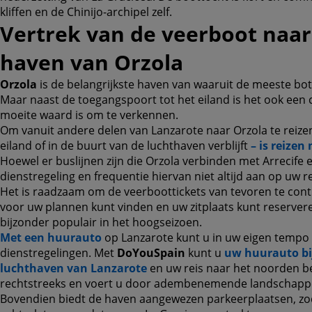
kliffen en de Chinijo-archipel zelf.
Vertrek van de veerboot naar
haven van Orzola
Orzola
is de belangrijkste haven van waaruit de meeste bot
Maar naast de toegangspoort tot het eiland is het ook een
moeite waard is om te verkennen.
Om vanuit andere delen van Lanzarote naar Orzola te reizen 
eiland of in de buurt van de luchthaven verblijft
– is reizen
Hoewel er buslijnen zijn die Orzola verbinden met Arrecife 
dienstregeling en frequentie hiervan niet altijd aan op uw r
Het is raadzaam om de veerboottickets van tevoren te contr
voor uw plannen kunt vinden en uw zitplaats kunt reservere
bijzonder populair in het hoogseizoen.
Met een huurauto
op Lanzarote kunt u in uw eigen tempo re
dienstregelingen. Met
DoYouSpain
kunt u
uw huurauto bi
luchthaven van Lanzarote
en uw reis naar het noorden be
rechtstreeks en voert u door adembenemende landschapp
Bovendien biedt de haven aangewezen parkeerplaatsen, zod