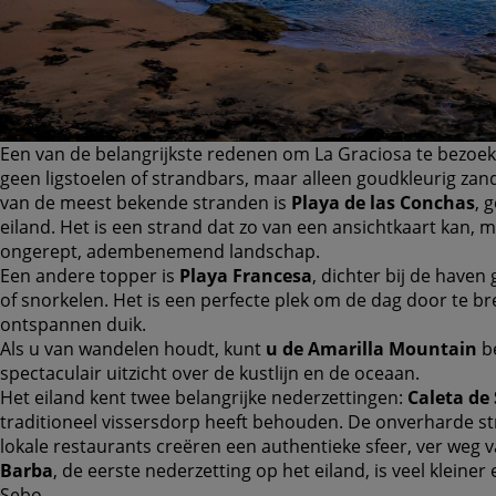
Een van de belangrijkste redenen om La Graciosa te bezoeke
geen ligstoelen of strandbars, maar alleen goudkleurig zan
van de meest bekende stranden is
Playa de las Conchas
, 
eiland. Het is een strand dat zo van een ansichtkaart kan, m
ongerept, adembenemend landschap.
Een andere topper is
Playa Francesa
, dichter bij de have
of snorkelen. Het is een perfecte plek om de dag door te b
ontspannen duik.
Als u van wandelen houdt, kunt
u de Amarilla Mountain
be
spectaculair uitzicht over de kustlijn en de oceaan.
Het eiland kent twee belangrijke nederzettingen:
Caleta de
traditioneel vissersdorp heeft behouden. De onverharde str
lokale restaurants creëren een authentieke sfeer, ver weg
Barba
, de eerste nederzetting op het eiland, is veel kleine
Sebo.