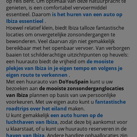
op reis bent. Om optimaal van deze natuurpracht te
genieten, is een comfortabel vervoermiddel
essentieel. Daarom
is het huren van een auto op
Ibiza essentieel
.
Hoewel relatief klein, biedt Ibiza talloze fantastische
locaties om onvergetelijke zonsondergangen te
bewonderen. Veel daarvan zijn niet gemakkelijk
bereikbaar met het openbaar vervoer. Van verborgen
baaien tot schilderachtige uitzichtpunten op heuvels:
een huurauto biedt de vrijheid om
de mooiste
plekjes van Ibiza in je eigen tempo en volgens je
eigen route te verkennen
.
Met een huurauto van
DoYouSpain
kunt u uw
bezoeken aan
de mooiste zonsonderganglocaties
van Ibiza
plannen op basis van uw persoonlijke
voorkeuren. Met uw eigen auto kunt u
fantastische
roadtrips over het eiland
maken.
U kunt gemakkelijk
een auto huren op de
luchthaven van Ibiza
, zodat deze bij aankomst voor
u klaarstaat, of u kunt uw huurauto reserveren in de
haven van Ibiza
. Andere handige ophaallocaties zijn