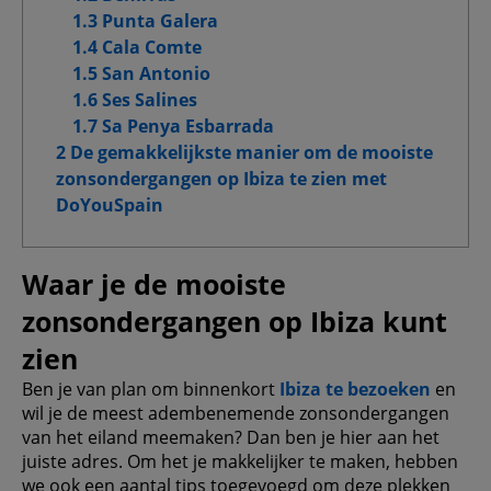
Doelgroepgerichte cookies
1.3 Punta Galera
1.4 Cala Comte
Geavanceerde advertentiecookies
1.5 San Antonio
1.6 Ses Salines
1.7 Sa Penya Esbarrada
2 De gemakkelijkste manier om de mooiste
Mijn keuzes bevestigen
zonsondergangen op Ibiza te zien met
DoYouSpain
Alle toestaan
Waar je de mooiste
zonsondergangen op Ibiza kunt
zien
Ben je van plan om binnenkort
Ibiza te bezoeken
en
wil je de meest adembenemende zonsondergangen
van het eiland meemaken? Dan ben je hier aan het
juiste adres. Om het je makkelijker te maken, hebben
we ook een aantal tips toegevoegd om deze plekken