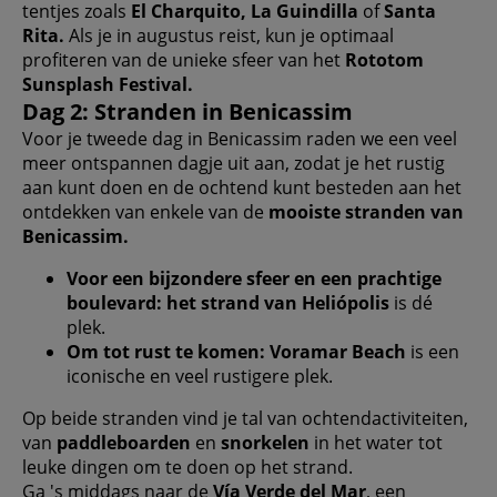
tentjes zoals
El Charquito, La Guindilla
of
Santa
Rita.
Als je in augustus reist, kun je optimaal
profiteren van de unieke sfeer van het
Rototom
Sunsplash Festival.
Dag 2: Stranden in Benicassim
Voor je tweede dag in Benicassim raden we een veel
meer ontspannen dagje uit aan, zodat je het rustig
aan kunt doen en de ochtend kunt besteden aan het
ontdekken van enkele van de
mooiste stranden van
Benicassim.
Voor een bijzondere sfeer en een prachtige
boulevard:
het strand van Heliópolis
is dé
plek.
Om tot rust te komen:
Voramar Beach
is een
iconische en veel rustigere plek.
Op beide stranden vind je tal van ochtendactiviteiten,
van
paddleboarden
en
snorkelen
in het water tot
leuke dingen om te doen op het strand.
Ga 's middags naar de
Vía Verde del Mar
, een