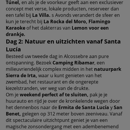
Túnel,
en als je de voorkeur geeft aan een exclusiever
concept met verse, lokale producten, reserveer dan
een tafel bij
La Villa.
s Avonds verandert de sfeer en
kun je terecht bij
La Rocka del Moro, Flamingo
Karaoke
of het dakterras van
Lemon voor een
drankje.
Dag 2: Natuur en uitzichten vanaf Santa
Lucía
Besteed uw tweede dag in Alcossebre aan pure
ontspanning. Bezoek
Camping Ribamar
, een
milieuvriendelijk complex midden in het
natuurpark
Sierra de Irta,
waar u kunt genieten van het
zwembad, het restaurant en de ongerepte
kiezelstranden, ver weg van de drukte.
Om je
weekend perfect af te sluiten,
pak je je
huurauto en rijd je over de kronkelende wegen door
het dennenbos naar de
Ermita de Santa Lucía
y
San
Benet,
gelegen op 312 meter boven zeeniveau. Vanaf
dit spectaculaire uitzichtpunt geniet je van een
magische zonsondergang met een adembenemend