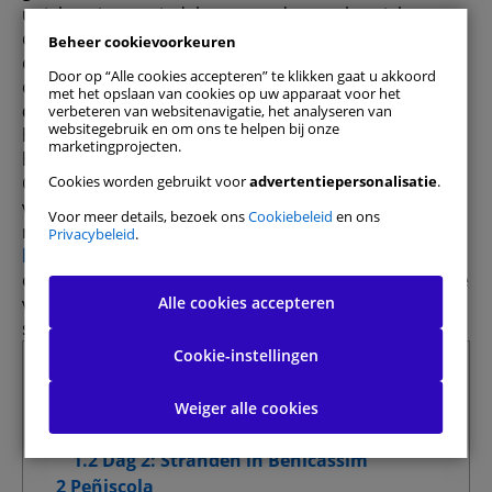
unieke mix van eindeloze stranden, authentieke
dorpjes en adembenemende natuurparadijzen. Als u
Beheer cookievoorkeuren
even wilt ontsnappen aan de dagelijkse sleur en wilt
Door op “Alle cookies accepteren” te klikken gaat u akkoord
ontspannen, is een
weekendje weg naar Castellón
met het opslaan van cookies op uw apparaat voor het
deze zomer
de perfecte keuze. Bij
DoYouSpain
verbeteren van websitenavigatie, het analyseren van
websitegebruik en om ons te helpen bij onze
hebben we 4 complete routes samengesteld om u te
marketingprojecten.
helpen het meeste uit uw reis te halen.
Cookies worden gebruikt voor
advertentiepersonalisatie
.
Omdat het openbaar vervoer zelden ruimte biedt
voor improvisatie, is reizen op je eigen tempo de
Voor meer details, bezoek ons
Cookiebeleid
en ons
meest comfortabele optie. Daarom is
een auto
Privacybeleid
.
huren in Castellón via DoYouSpain
de beste manier
Alle toestaan
om van totale vrijheid te genieten, dienstregelingen te
Alle cookies accepteren
vergeten en je eigen perfecte roadtrip samen te
stellen.
Cookievoorkeuren beheren
Cookie-instellingen
Samenvatting
Strikt noodzakelijke cookies
Altijd actief
1 Benicassim
Weiger alle cookies
1.1 Dag 1: Wat te doen in Benicassim?
Prestatiecookies
1.2 Dag 2: Stranden in Benicassim
2 Peñiscola