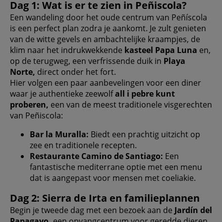
Dag 1: Wat is er te zien in Peñiscola?
Een wandeling door het oude centrum van Peñíscola
is een perfect plan zodra je aankomt. Je zult genieten
van de witte gevels en ambachtelijke kraampjes, de
klim naar het indrukwekkende
kasteel Papa Luna
en,
op de terugweg, een verfrissende duik in
Playa
Norte,
direct onder het fort.
Hier volgen een paar aanbevelingen voor een diner
waar je authentieke zeewolf
all i pebre kunt
proberen,
een van de meest traditionele visgerechten
van Peñiscola:
Bar la Muralla:
Biedt een prachtig uitzicht op
zee en traditionele recepten.
Restaurante Camino de Santiago:
Een
fantastische mediterrane optie met een menu
dat is aangepast voor mensen met coeliakie.
Dag 2: Sierra de Irta en familieplannen
Begin je tweede dag met een bezoek aan de
Jardín del
Papagayo,
een opvangcentrum voor geredde dieren.