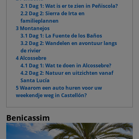
Functionele cookies
2.1 Dag 1: Wat is er te zien in Peñiscola?
2.2 Dag 2: Sierra de Irta en
Doelgroepgerichte cookies
familieplannen
3 Montanejos
Geavanceerde advertentiecookies
3.1 Dag 1: La Fuente de los Baños
3.2 Dag 2: Wandelen en avontuur langs
de rivier
4 Alcossebre
Mijn keuzes bevestigen
4.1 Dag 1: Wat te doen in Alcossebre?
4.2 Dag 2: Natuur en uitzichten vanaf
Alle toestaan
Santa Lucía
5 Waarom een ​​auto huren voor uw
weekendje weg in Castellón?
Benicassim