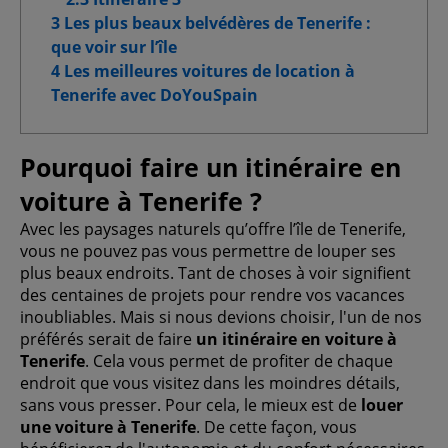
3 Les plus beaux belvédères de Tenerife :
Cookies pour une publicité ciblée
que voir sur l’île
4 Les meilleures voitures de location à
Cookies publicitaires avancés
Tenerife avec DoYouSpain
Pourquoi faire un itinéraire en
Confirmer la sélection
voiture à Tenerife ?
Avec les paysages naturels qu’offre l’île de Tenerife,
Tout autoriser
vous ne pouvez pas vous permettre de louper ses
plus beaux endroits. Tant de choses à voir signifient
des centaines de projets pour rendre vos vacances
inoubliables. Mais si nous devions choisir, l'un de nos
préférés serait de faire
un itinéraire en voiture à
Tenerife
. Cela vous permet de profiter de chaque
endroit que vous visitez dans les moindres détails,
sans vous presser. Pour cela, le mieux est de
louer
une voiture à Tenerife
. De cette façon, vous