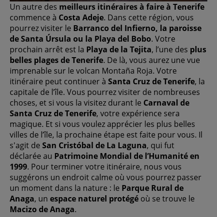
Un autre des
meilleurs itinéraires à faire à Tenerife
commence à
Costa Adeje
. Dans cette région, vous
pourrez visiter le
Barranco del Infierno, la paroisse
de Santa Úrsula ou la Playa del Bobo
. Votre
prochain arrêt est la
Playa de la Tejita
, l’une des
plus
belles plages de Tenerife
. De là, vous aurez une vue
imprenable sur le volcan Montaña Roja. Votre
itinéraire peut continuer à
Santa Cruz de Tenerife
, la
capitale de l’île. Vous pourrez visiter de nombreuses
choses, et si vous la visitez durant le
Carnaval de
Santa Cruz de Tenerife
, votre expérience sera
magique. Et si vous voulez apprécier les plus belles
villes de l’île, la prochaine étape est faite pour vous. Il
s'agit de
San Cristóbal de La Laguna
, qui fut
déclarée au
Patrimoine Mondial de l’Humanité en
1999
. Pour terminer votre itinéraire, nous vous
suggérons un endroit calme où vous pourrez passer
un moment dans la nature : le
Parque Rural de
Anaga
, un
espace naturel protégé
où se trouve le
Macizo de Anaga
.