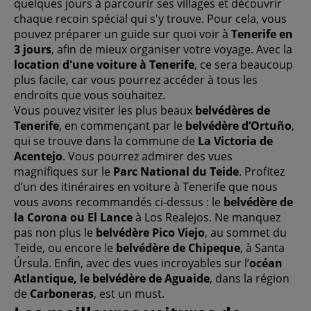
quelques jours à parcourir ses villages et découvrir
chaque recoin spécial qui s'y trouve. Pour cela, vous
pouvez préparer un guide sur quoi voir à
Tenerife en
3 jours
, afin de mieux organiser votre voyage. Avec la
location d'une voiture à Tenerife
, ce sera beaucoup
plus facile, car vous pourrez accéder à tous les
endroits que vous souhaitez.
Vous pouvez visiter les plus beaux
belvédères de
Tenerife
, en commençant par le
belvédère d’Ortuño
,
qui se trouve dans la commune de
La Victoria de
Acentejo
. Vous pourrez admirer des vues
magnifiques sur le
Parc National du Teide
. Profitez
d’un des itinéraires en voiture à Tenerife que nous
vous avons recommandés ci-dessus : le
belvédère de
la Corona ou El Lance
à Los Realejos. Ne manquez
pas non plus le
belvédère Pico Viejo
, au sommet du
Teide, ou encore le
belvédère de Chipeque
, à Santa
Úrsula. Enfin, avec des vues incroyables sur l’
océan
Atlantique, le belvédère de Aguaide
, dans la région
de
Carboneras
, est un must.