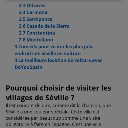
Cookies de performance
2.3 Olivares
2.4 Carmona
Cookies de fonctionnalité
2.5 Santiponce
2.6 Cazalla de la Sierra
Cookies pour une publicité ciblée
2.7 Constantina
2.8 Montellano
Cookies publicitaires avancés
3 Conseils pour visiter les plus jolis
endroits de Séville en voiture
4 La meilleure location de voiture avec
DoYouSpain
Confirmer la sélection
Tout autoriser
Pourquoi choisir de visiter les
villages de Séville ?
Il est courant de dire, comme dit la chanson, que
Séville a une couleur spéciale. Cette ville est
considérée par beaucoup comme une visite
obligatoire à faire en Espagne. C’est une ville