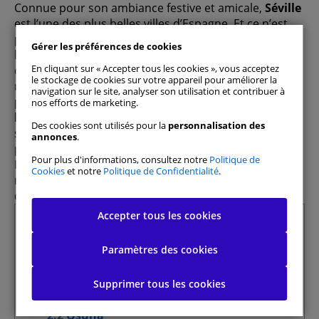
Connue pour son ambiance festive et amicale,
Séville
est l’une des plus belles villes d’Espagne. Et ce n’est
pas un hasard : c’est une ville qui réunit la culture,
Gérer les préférences de cookies
l’art, l’architecture, l’histoire et la gastronomie et qui
En cliquant sur « Accepter tous les cookies », vous acceptez
offre aux touristes une grande variété de loisirs qui
le stockage de cookies sur votre appareil pour améliorer la
ne vous laissera pas le temps de vous ennuyer. De
navigation sur le site, analyser son utilisation et contribuer à
plus, DoYouSpain vous propose
une liste des plus
nos efforts de marketing.
beaux villages à découvrir à Séville
en voiture. Ils ne
Des cookies sont utilisés pour la
personnalisation des
sont peut-être pas aussi connus que Séville, mais ils
annonces
.
possèdent tous un charme spécial qui les caractérise.
Pour plus d'informations, consultez notre
Politique de
De ce fait, si vous vous trouvez dans la région,
Cookies
et notre
Politique de Confidentialité
.
n’hésitez pas à
louer une voiture à Séville
pour
découvrir ces merveilleux villages de notre sélection.
Tout autoriser
Accepter tous les cookies
Summary
1 Pourquoi choisir de visiter les villages de
Paramètres des cookies
Gérer les préférences de consentement
Séville ?
2 Les 8 plus beaux villages à visiter à Séville
Supprimer tous les cookies
Cookies strictement nécessaires
Toujours actif
2.1 El Real de la Jara
2.2 Osuna