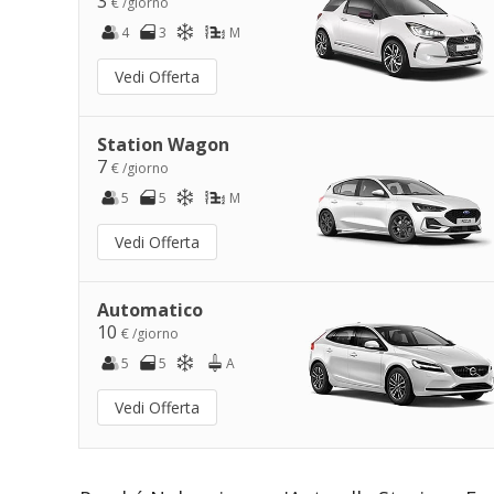
3
€ /giorno
4
3
M
Vedi Offerta
Station Wagon
7
€ /giorno
5
5
M
Vedi Offerta
Automatico
10
€ /giorno
5
5
A
Vedi Offerta