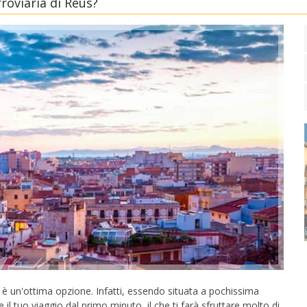
roviaria di Reus?
è un'ottima opzione. Infatti, essendo situata a pochissima
re il tuo viaggio dal primo minuto, il che ti farà sfruttare molto di