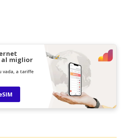
ternet
 al miglior
vada, a tariffe
 eSIM