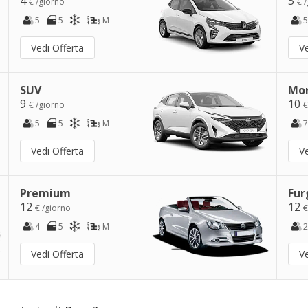
4
5
€ /giorno
€ 
5
5
M
5
Vedi Offerta
Ve
SUV
Mo
9
10
€ /giorno
€
5
5
M
7
Vedi Offerta
Ve
Premium
Fur
12
12
€ /giorno
€
4
5
M
2
Vedi Offerta
Ve