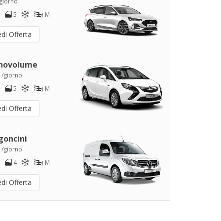
/giorno
5
M
di Offerta
novolume
 /giorno
5
M
di Offerta
goncini
 /giorno
4
M
di Offerta