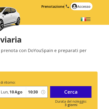
Prenotazione
Accesso
Selezionare la lingua
English
Español
viaria
Deutsch
Français
 prenota con DoYouSpain e preparati per
Italiano
Nederlands
Português
English (US)
Polski
Türkçe
Română
Ελληνικά
di ritorno:
Русский
Hrvatski
Cerca
Lun,
10
Ago
العربية
3
giorni