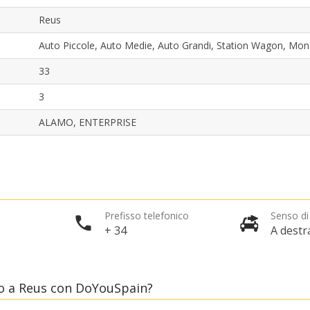
Reus
Auto Piccole, Auto Medie, Auto Grandi, Station Wagon, Mo
33
3
ALAMO, ENTERPRISE
Sconti speciali
Accedi alle offerte esclusive dei nostri fornitori
Accedi con eLink
Prefisso telefonico
Senso di
+ 34
A destr
o a Reus con DoYouSpain?