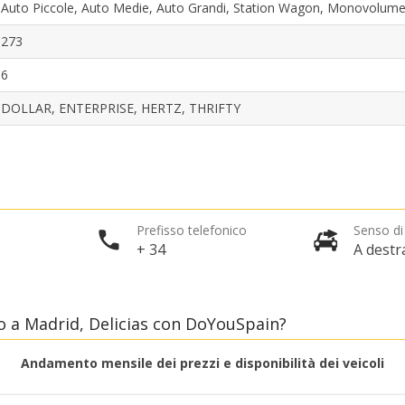
Auto Piccole, Auto Medie, Auto Grandi, Station Wagon, Monovolum
273
6
DOLLAR, ENTERPRISE, HERTZ, THRIFTY
Sconti speciali
Accedi alle offerte esclusive dei nostri fornitori
Prefisso telefonico
Senso di
+ 34
A destr
Accedi con eLink
 a Madrid, Delicias con DoYouSpain?
Andamento mensile dei prezzi e disponibilità dei veicoli