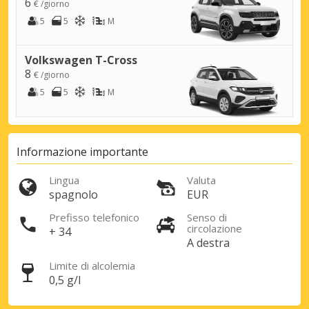
6
€ /giorno
5
5
M
Sconti speciali
Accedi alle offerte esclusive dei nostri
Volkswagen T-Cross
fornitori
8
€ /giorno
5
5
M
Accedi con eLink
Informazione importante
Lingua
Valuta
spagnolo
EUR
Prefisso telefonico
Senso di
circolazione
+ 34
A destra
Limite di alcolemia
0,5 g/l