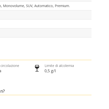
gon, Monovolume, SUV, Automatico, Premium.
 circolazione
Limite di alcolemia
a
0,5 g/l
in?