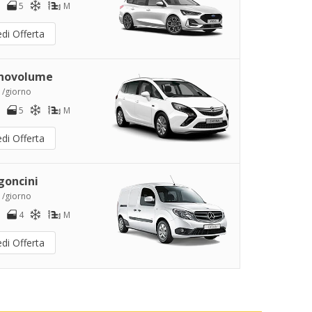
5
M
di Offerta
novolume
 /giorno
5
M
di Offerta
goncini
 /giorno
4
M
di Offerta