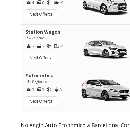
4
3
M
Vedi Offerta
Station Wagon
7
€ /giorno
5
5
M
Vedi Offerta
Automatico
10
€ /giorno
5
5
A
Vedi Offerta
Noleggio Auto Economico a Barcellona, Corn