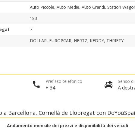
Auto Piccole, Auto Medie, Auto Grandi, Station Wa
183
regat
7
DOLLAR, EUROPCAR, HERTZ, KEDDY, THRIFTY
Sconti speciali
Accedi alle offerte esclusive dei nostri fornitori
Prefisso telefonico
Senso di
+ 34
A destr
Accedi con eLink
 a Barcellona, Cornellà de Llobregat con DoYouSpa
Andamento mensile dei prezzi e disponibilità dei veicoli