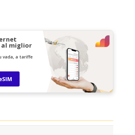
ternet
 al miglior
vada, a tariffe
 eSIM