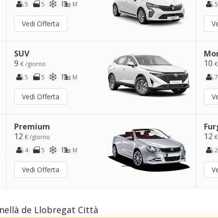
5
5
M
5
Vedi Offerta
Ve
SUV
Mo
9
10
€ /giorno
€
5
5
M
7
Vedi Offerta
Ve
Premium
Fur
12
12
€ /giorno
€
4
5
M
2
Vedi Offerta
Ve
ellà de Llobregat Città