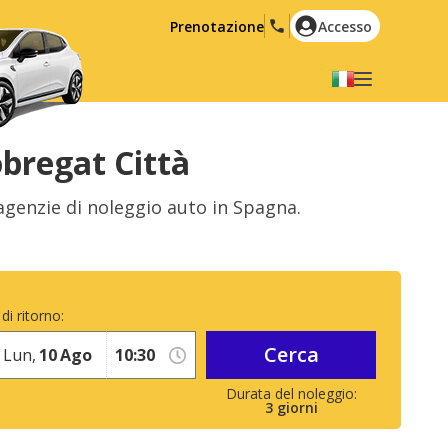
Prenotazione
Accesso
Selezionare la lingua
English
Español
obregat Città
Deutsch
Français
 agenzie di noleggio auto in Spagna.
Italiano
Nederlands
Português
English (US)
Polski
Türkçe
di ritorno:
Română
Ελληνικά
Cerca
Русский
Hrvatski
Lun,
10
Ago
العربية
3
giorni