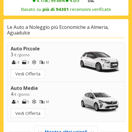
4.1/5
99.68%
4.0/5
SSL
Basato su
più di 94301
recensioni verificate
Le Auto a Noleggio più Economiche a Almeria,
Aguadulce
Auto Piccole
3
€ /giorno
4
3
M
Vedi Offerta
Auto Medie
4
€ /giorno
5
5
M
Vedi Offerta
Mostra altri veicoli