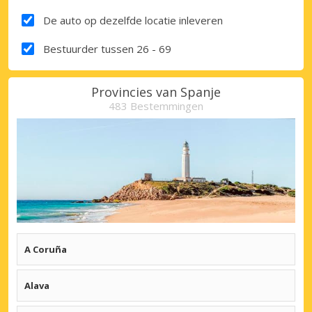
De auto op dezelfde locatie inleveren
Bestuurder tussen 26 - 69
Provincies van Spanje
483 Bestemmingen
A Coruña
Coruña
Alava
Coruña Vliegveld
Coruña Treinstation
Vitoria