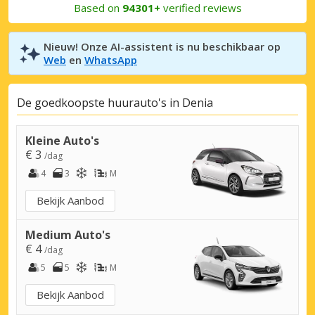
Based on
94301+
verified reviews
Nieuw! Onze AI-assistent is nu beschikbaar op
Web
en
WhatsApp
De goedkoopste huurauto's in Denia
Kleine Auto's
€ 3
/dag
4
3
M
Bekijk Aanbod
Medium Auto's
€ 4
/dag
5
5
M
Bekijk Aanbod