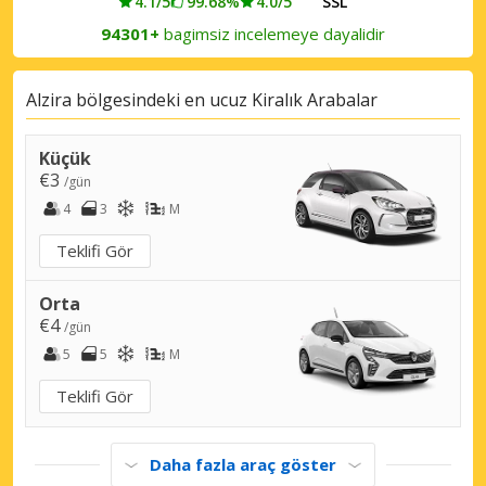
4.1/5
99.68%
4.0/5
SSL
94301+
bagimsiz incelemeye dayalidir
Alzira bölgesindeki en ucuz Kiralık Arabalar
Küçük
€3
/gün
4
3
M
Teklifi Gör
Orta
€4
/gün
5
5
M
Teklifi Gör
Daha fazla araç göster