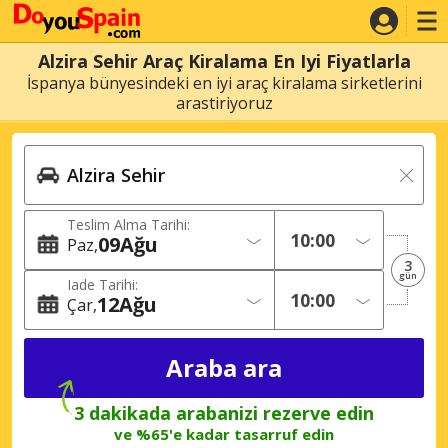
Alzira Sehir Araç Kiralama En Iyi Fiyatlarla
İspanya bünyesindeki en iyi araç kiralama sirketlerini
arastiriyoruz
Teslim Alma Tarihi:
09
Ağu
Paz
3
gün
Iade Tarihi:
12
Ağu
Çar
3 dakikada arabanizi rezerve edin
ve %65'e kadar tasarruf edin