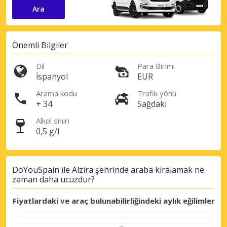
Ara
Önemli Bilgiler
Dil
Para Birimi
İspanyol
EUR
Arama kodu
Trafik yönü
+ 34
Sağdaki
Alkol siniri
0,5 g/l
DoYouSpain ile Alzira şehrinde araba kiralamak ne
zaman daha ucuzdur?
Fiyatlardaki ve araç bulunabilirliğindeki aylık eğilimler