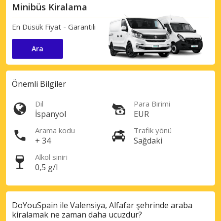
Minibüs Kiralama
En Düsük Fiyat - Garantili
Ara
Önemli Bilgiler
Dil
Para Birimi
İspanyol
EUR
Arama kodu
Trafik yönü
+ 34
Sağdaki
Alkol siniri
0,5 g/l
DoYouSpain ile Valensiya, Alfafar şehrinde araba
kiralamak ne zaman daha ucuzdur?