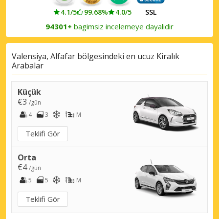
4.1/5
99.68%
4.0/5
SSL
94301+
bagimsiz incelemeye dayalidir
Valensiya, Alfafar bölgesindeki en ucuz Kiralık
Arabalar
Küçük
€3
/gün
4
3
M
Teklifi Gör
Orta
€4
/gün
5
5
M
Teklifi Gör