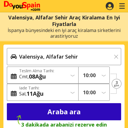
Valensiya, Alfafar Sehir Araç Kiralama En Iyi
Fiyatlarla
İspanya bünyesindeki en iyi araç kiralama sirketlerini
arastiriyoruz
Teslim Alma Tarihi:
08
Ağu
Cmt
3
gün
Iade Tarihi:
11
Ağu
Sal
3 dakikada arabanizi rezerve edin