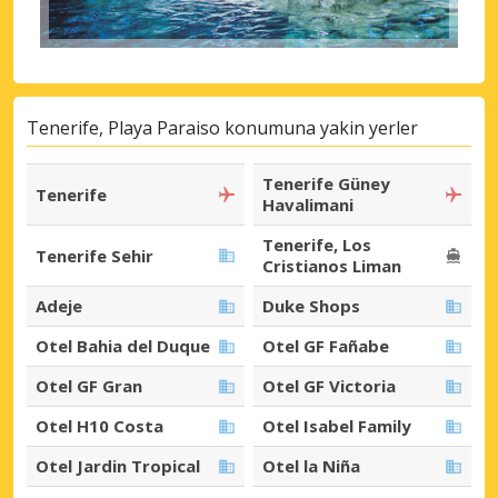
Tenerife, Playa Paraiso konumuna yakin yerler
Tenerife Güney
Tenerife
Havalimani
Tenerife, Los
Tenerife Sehir
Cristianos Liman
Adeje
Duke Shops
Otel Bahia del Duque
Otel GF Fañabe
Otel GF Gran
Otel GF Victoria
Otel H10 Costa
Otel Isabel Family
Otel Jardin Tropical
Otel la Niña