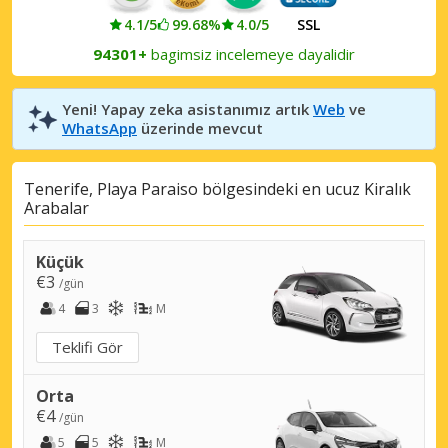
4.1/5
99.68%
4.0/5
SSL
94301+
bagimsiz incelemeye dayalidir
Yeni! Yapay zeka asistanımız artık
Web
ve
WhatsApp
üzerinde mevcut
Tenerife, Playa Paraiso bölgesindeki en ucuz Kiralık
Arabalar
Küçük
€3
/gün
4
3
M
Teklifi Gör
Orta
€4
/gün
5
5
M