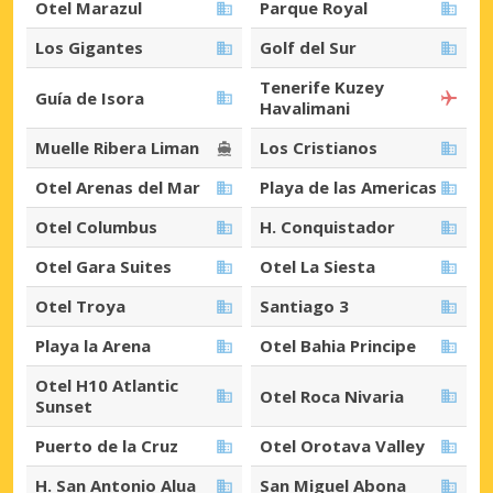
Otel Marazul
Parque Royal
Los Gigantes
Golf del Sur
Tenerife Kuzey
Guía de Isora
Havalimani
Muelle Ribera Liman
Los Cristianos
Otel Arenas del Mar
Playa de las Americas
Otel Columbus
H. Conquistador
Otel Gara Suites
Otel La Siesta
Otel Troya
Santiago 3
Playa la Arena
Otel Bahia Principe
Otel H10 Atlantic
Otel Roca Nivaria
Sunset
Puerto de la Cruz
Otel Orotava Valley
H. San Antonio Alua
San Miguel Abona