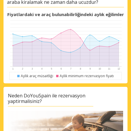
araba kiralamak ne zaman daha ucuzdur?
Büyük tasarruflar
Fiyatlardaki ve araç bulunabilirliğindeki aylık eğilimler
Özel iş ortağı tekliflerine erişim sağlayın
eLink ile giriş yap
Aylık araç müsaitliği
Aylık minimum rezervasyon fiyatı
Neden DoYouSpain ile rezervasyon
yaptirmalisiniz?