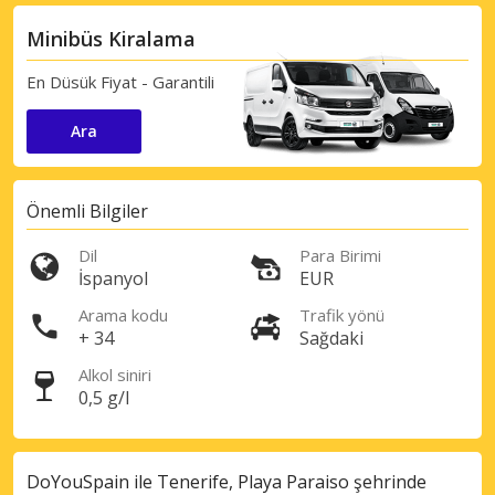
Minibüs Kiralama
En Düsük Fiyat - Garantili
Ara
Önemli Bilgiler
Dil
Para Birimi
İspanyol
EUR
Arama kodu
Trafik yönü
+ 34
Sağdaki
Alkol siniri
0,5 g/l
DoYouSpain ile Tenerife, Playa Paraiso şehrinde