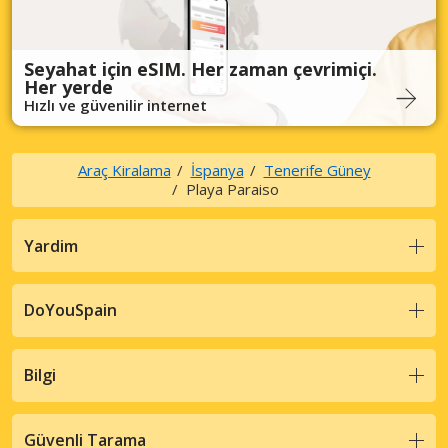
Seyahat için eSIM. Her zaman çevrimiçi.
Her yerde
Hızlı ve güvenilir internet
Araç Kiralama
İspanya
Tenerife Güney
Playa Paraiso
Yardim
DoYouSpain
Bilgi
Güvenli Tarama