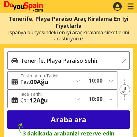
Tenerife, Playa Paraiso Araç Kiralama En Iyi
Fiyatlarla
İspanya bünyesindeki en iyi araç kiralama sirketlerini
arastiriyoruz
Teslim Alma Tarihi:
09
Ağu
Paz
3
gün
Iade Tarihi:
12
Ağu
Çar
3 dakikada arabanizi rezerve edin