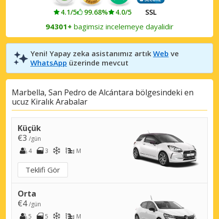
4.1/5
99.68%
4.0/5
SSL
94301+
bagimsiz incelemeye dayalidir
Yeni! Yapay zeka asistanımız artık
Web
ve
WhatsApp
üzerinde mevcut
Marbella, San Pedro de Alcántara bölgesindeki en
ucuz Kiralık Arabalar
Küçük
€3
/gün
4
3
M
Teklifi Gör
Orta
€4
/gün
5
5
M