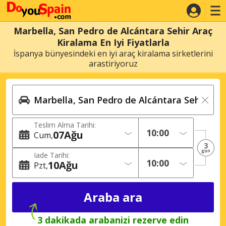
Marbella, San Pedro de Alcántara Sehir Araç
Kiralama En Iyi Fiyatlarla
İspanya bünyesindeki en iyi araç kiralama sirketlerini
arastiriyoruz
Teslim Alma Tarihi:
07
Ağu
Cum
3
gün
Iade Tarihi:
10
Ağu
Pzt
3 dakikada arabanizi rezerve edin