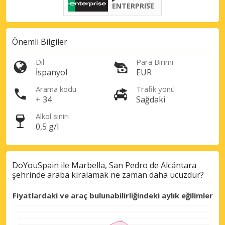
ENTERPRISE
Önemli Bilgiler
Dil
Para Birimi
İspanyol
EUR
Arama kodu
Trafik yönü
+ 34
Sağdaki
Alkol siniri
0,5 g/l
DoYouSpain ile Marbella, San Pedro de Alcántara
şehrinde araba kiralamak ne zaman daha ucuzdur?
Fiyatlardaki ve araç bulunabilirliğindeki aylık eğilimler
Büyük tasarruflar
Özel iş ortağı tekliflerine erişim sağlayın