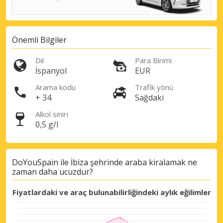
Önemli Bilgiler
Dil
Para Birimi
İspanyol
EUR
Arama kodu
Trafik yönü
+ 34
Sağdaki
Alkol siniri
0,5 g/l
DoYouSpain ile İbiza şehrinde araba kiralamak ne
zaman daha ucuzdur?
Fiyatlardaki ve araç bulunabilirliğindeki aylık eğilimler