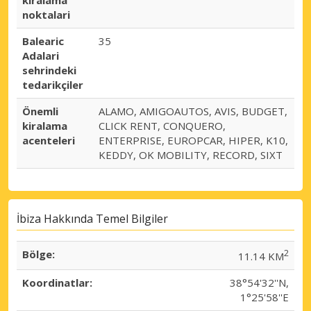
kiralama
noktalari
Balearic
35
Adalari
sehrindeki
tedarikçiler
Önemli
ALAMO, AMIGOAUTOS, AVIS, BUDGET,
kiralama
CLICK RENT, CONQUERO,
acenteleri
ENTERPRISE, EUROPCAR, HIPER, K10,
KEDDY, OK MOBILITY, RECORD, SIXT
İbiza Hakkında Temel Bilgiler
Bölge:
2
11.14 KM
Koordinatlar:
38°54'32''N,
1°25'58''E