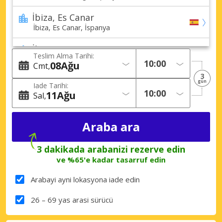
İbiza, Es Canar
İbiza, Es Canar, İspanya
İbiza, Figueretas
Teslim Alma Tarihi:
İbiza, Figueretas, İspanya
08
Ağu
Cmt
3
İbiza, Playa d’en Bossa
gün
Iade Tarihi:
İbiza, Playa d’en Bossa, İspanya
11
Ağu
Sal
İbiza, Portinatx
İbiza, Portinatx, İspanya
İbiza, San Antonio
3 dakikada arabanizi rezerve edin
İbiza, San Antonio, İspanya
ve %65'e kadar tasarruf edin
İbiza, Santa Eulalia
Arabayi ayni lokasyona iade edin
İbiza, Santa Eulalia, İspanya
26 – 69 yas arasi sürücü