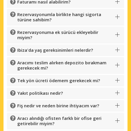
Faturamı nasıl alabilirim?
Rezervasyonumla birlikte hangi sigorta
türüne sahibim?
Büyük tasarruflar
Rezervasyonuma ek sürücü ekleyebilir
Özel iş ortağı tekliflerine erişim sağlayın
miyim?
Ibiza'da yaş gereksinimleri nelerdir?
eLink ile giriş yap
Aracımı teslim alırken depozito bırakmam
gerekecek mi?
Tek yön ücreti ödemem gerekecek mi?
Yakıt politikası nedir?
Fiş nedir ve neden birine ihtiyacım var?
Aracı alındığı ofisten farklı bir ofise geri
getirebilir miyim?