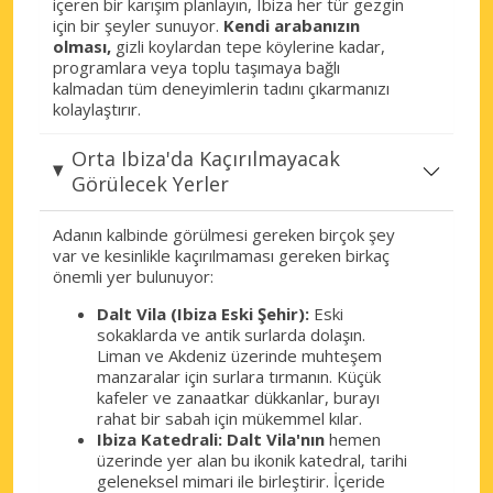
içeren bir karışım planlayın, Ibiza her tür gezgin
için bir şeyler sunuyor.
Kendi arabanızın
olması,
gizli koylardan tepe köylerine kadar,
programlara veya toplu taşımaya bağlı
kalmadan tüm deneyimlerin tadını çıkarmanızı
kolaylaştırır.
Orta Ibiza'da Kaçırılmayacak
Görülecek Yerler
Adanın kalbinde görülmesi gereken birçok şey
var ve kesinlikle kaçırılmaması gereken birkaç
önemli yer bulunuyor:
Dalt Vila (Ibiza Eski Şehir):
Eski
sokaklarda ve antik surlarda dolaşın.
Liman ve Akdeniz üzerinde muhteşem
manzaralar için surlara tırmanın. Küçük
kafeler ve zanaatkar dükkanlar, burayı
rahat bir sabah için mükemmel kılar.
Ibiza Katedrali:
Dalt Vila'nın
hemen
üzerinde yer alan bu ikonik katedral, tarihi
geleneksel mimari ile birleştirir. İçeride