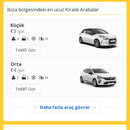
İbiza bölgesindeki en ucuz Kiralık Arabalar
Küçük
€3
/gün
4
3
M
Teklifi Gör
Orta
€4
/gün
5
5
M
Teklifi Gör
Daha fazla araç göster