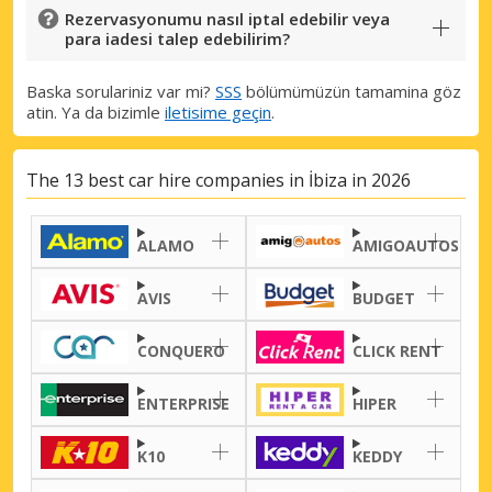
Rezervasyonumu nasıl iptal edebilir veya
para iadesi talep edebilirim?
Baska sorulariniz var mi?
SSS
bölümümüzün tamamina göz
atin. Ya da bizimle
iletisime geçin
.
The 13 best car hire companies in İbiza in 2026
ALAMO
AMIGOAUTOS
AVIS
BUDGET
CONQUERO
CLICK RENT
ENTERPRISE
HIPER
K10
KEDDY