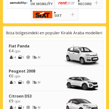
OK MOBILITY
RECORD
SIXT
İbiza bölgesindeki en popüler Kiralık Araba modelleri
Fiat Panda
€4
/gün
4
5
M
Peugeot 2008
€6
/gün
5
5
M
Citroen DS3
€9
/gün
4
3
M