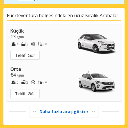
Fuerteventura bölgesindeki en ucuz Kiralık Arabalar
Küçük
€3
/gün
4
3
M
Teklifi Gör
Orta
€4
/gün
5
5
M
Teklifi Gör
Daha fazla araç göster