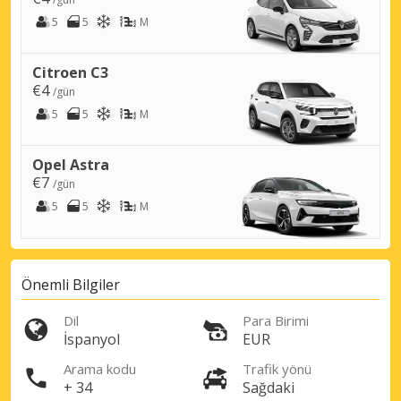
5
5
M
Citroen C3
€4
/gün
5
5
M
Opel Astra
€7
/gün
5
5
M
Önemli Bilgiler
Dil
Para Birimi
İspanyol
EUR
Arama kodu
Trafik yönü
+ 34
Sağdaki