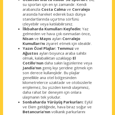
su sporları için en iyi zamandır. Kendi
arabanızla
Costa Calma
ve
Corralejo
arasında hareket ederek bazı dünya
standartlarında uçurtma sörfünü
izleyebilir veya katılabilirsiniz.
İlkbaharda Kumulları Keşfedin:
Yaz
gelmeden ve hava çok ısınmadan önce,
Nisan
ve
Mayıs
ayları
Corralejo
Kumulları'nı
ziyaret etmek için idealdir.
Yazın Özel Plajlar:
Temmuz
ve
Ağustos
ayları boyunca araba sahibi
olmak, kalabalıktan uzaklaşıp
El
Cotillo'nun
daha sakin lagünlerine veya
Jandía'nın
geniş kıyı şeridine gitmek için
son derece kullanışlıdır. Bu plajlar
genellikle ana otel bölgesinden
kilometrelerce uzaktadır ve otobüslerle
erişilemez, bu yüzden kendi ulaşımınız,
daha rahat bir deneyim için onlara
ulaşmanın tek yoludur.
Sonbaharda Yürüyüş Parkurları:
Eylül
ve Ekim geldiğinde, hava biraz soğur ve
Betancuria'nın
volkanik parkurlarını