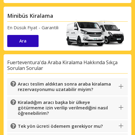
Minibüs Kiralama
En Düsük Fiyat - Garantili
Ara
Fuerteventura'da Araba Kiralama Hakkında Sıkça
Büyük tasarruflar
Sorulan Sorular
Özel iş ortağı tekliflerine erişim sağlayın
Aracı teslim aldıktan sonra araba kiralama
rezervasyonumu uzatabilir miyim?
Kiraladığım aracı başka bir ülkeye
eLink ile giriş yap
götürmeme izin verilip verilmediğini nasıl
öğrenebilirim?
Tek yön ücreti ödemem gerekiyor mu?