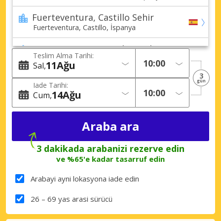
Fuerteventura, Castillo Sehir
Fuerteventura, Castillo, İspanya
Fuerteventura, Corralejo Sehir
Teslim Alma Tarihi:
Fuerteventura, Corralejo, İspanya
11
Ağu
Sal
3
Fuerteventura, Costa Calma Sehir
gün
Iade Tarihi:
Fuerteventura, Costa Calma, İspanya
14
Ağu
Cum
Fuerteventura, Jandia Sehir
Fuerteventura, Jandia, İspanya
3 dakikada arabanizi rezerve edin
ve %65'e kadar tasarruf edin
Arabayi ayni lokasyona iade edin
26 – 69 yas arasi sürücü