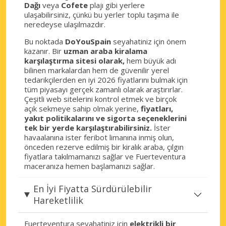
Dağı
veya
Cofete
plajı gibi yerlere
ulaşabilirsiniz, çünkü bu yerler toplu taşıma ile
neredeyse ulaşılmazdır.
Bu noktada
DoYouSpain
seyahatiniz için önem
kazanır. Bir
uzman araba kiralama
karşılaştırma sitesi olarak,
hem büyük adı
bilinen markalardan hem de güvenilir yerel
tedarikçilerden en iyi 2026 fiyatlarını bulmak için
tüm piyasayı gerçek zamanlı olarak araştırırlar.
Çeşitli web sitelerini kontrol etmek ve birçok
açık sekmeye sahip olmak yerine,
fiyatları,
yakıt politikalarını ve sigorta seçeneklerini
tek bir yerde karşılaştırabilirsiniz.
İster
havaalanına ister feribot limanına inmiş olun,
önceden rezerve edilmiş bir kiralık araba, çılgın
fiyatlara takılmamanızı sağlar ve Fuerteventura
maceranıza hemen başlamanızı sağlar.
En İyi Fiyatta Sürdürülebilir
Hareketlilik
Fuerteventura seyahatiniz için
elektrikli bir