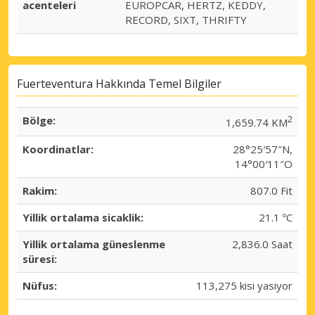
acenteleri
EUROPCAR, HERTZ, KEDDY,
RECORD, SIXT, THRIFTY
Fuerteventura Hakkında Temel Bilgiler
Bölge:
2
1,659.74 KM
Koordinatlar:
28°25′57″N,
14°00′11″O
Rakim:
807.0 Fit
Yillik ortalama sicaklik:
21.1 ºC
Yillik ortalama güneslenme
2,836.0 Saat
süresi:
Nüfus:
113,275 kisi yasiyor