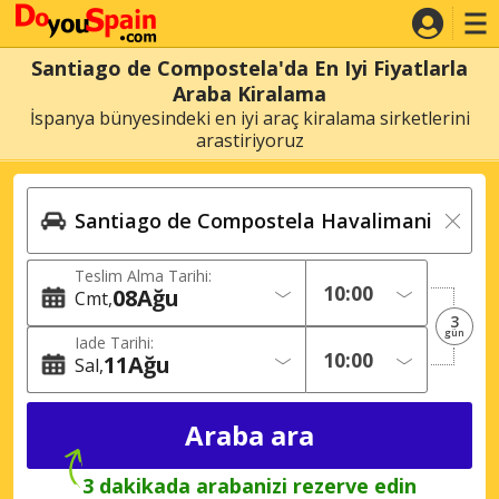
Santiago de Compostela'da En Iyi Fiyatlarla
Araba Kiralama
İspanya bünyesindeki en iyi araç kiralama sirketlerini
arastiriyoruz
Teslim Alma Tarihi:
08
Ağu
Cmt
3
gün
Iade Tarihi:
11
Ağu
Sal
3 dakikada arabanizi rezerve edin