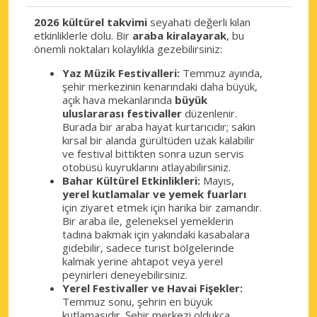
2026 kültürel takvimi
seyahati değerli kılan
etkinliklerle dolu. Bir
araba kiralayarak
, bu
önemli noktaları kolaylıkla gezebilirsiniz:
Yaz Müzik Festivalleri:
Temmuz ayında,
şehir merkezinin kenarındaki daha büyük,
açık hava mekanlarında
büyük
uluslararası festivaller
düzenlenir.
Burada bir araba hayat kurtarıcıdır; sakin
kırsal bir alanda gürültüden uzak kalabilir
ve festival bittikten sonra uzun servis
otobüsü kuyruklarını atlayabilirsiniz.
Bahar Kültürel Etkinlikleri:
Mayıs,
yerel kutlamalar ve yemek fuarları
için ziyaret etmek için harika bir zamandır.
Bir araba ile, geleneksel yemeklerin
tadına bakmak için yakındaki kasabalara
gidebilir, sadece turist bölgelerinde
kalmak yerine ahtapot veya yerel
peynirleri deneyebilirsiniz.
Yerel Festivaller ve Havai Fişekler:
Temmuz sonu, şehrin en büyük
kutlamasıdır. Şehir merkezi oldukça