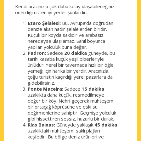
Kendi aracınızla çok daha kolay ulaşabileceğiniz
önerdiğimiz en iyi yerler şunlardır:
Ezaro Şelalesi:
Bu, Avrupa’da doğrudan
denize akan nadir şelalelerden biridir.
Küçük bir koyda saklıdır ve arabasız
neredeyse ulaşılamaz. Sahil boyunca
yapılan yolculuk buna değer.
Padron:
Sadece
20 dakika
güneyde, bu
tarihi kasaba küçük yeşil biberleriyle
ünlüdür. Yerel bir tavernada hızlı bir öğle
yemeği için harika bir yerdir. Aracınızla,
çoğu turistin kaçırdığı yerel pazarlara da
gidebilirsiniz.
Ponte Maceira:
Sadece
15 dakika
uzaklıkta daha küçük, resmedilmeye
değer bir köy. Nehri geçerek muhteşem
bir ortaçağ köprüsüne ve eski su
değirmenlerine sahiptir. Geçmişe yolculuk
gibi hissettiren sessiz, huzurlu bir durak.
Rías Baixas:
Güneyde yaklaşık
45 dakika
uzaklıktaki muhteşem, saklı plajları
keşfedin. Bu bölge deniz ürünleri ve