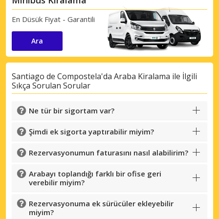
Minibüs Kiralama
En Düsük Fiyat - Garantili
Ara
Santiago de Compostela'da Araba Kiralama ile İlgili
Sıkça Sorulan Sorular
Ne tür bir sigortam var?
Şimdi ek sigorta yaptırabilir miyim?
Rezervasyonumun faturasını nasıl alabilirim?
Arabayı toplandığı farklı bir ofise geri
verebilir miyim?
Rezervasyonuma ek sürücüler ekleyebilir
Büyük tasarruflar
miyim?
Özel iş ortağı tekliflerine erişim sağlayın