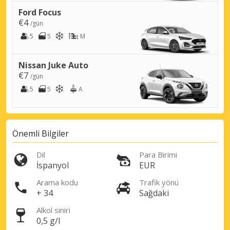
Ford Focus
€4
/gün
5
5
M
Nissan Juke Auto
€7
/gün
5
5
A
Önemli Bilgiler
Dil
Para Birimi
İspanyol
EUR
Arama kodu
Trafik yönü
+ 34
Sağdaki
Alkol siniri
0,5 g/l