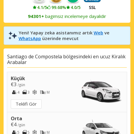
4.1/5
99.68%
4.0/5
SSL
94301+
bagimsiz incelemeye dayalidir
Yeni! Yapay zeka asistanımız artık
Web
ve
WhatsApp
üzerinde mevcut
Santiago de Compostela bölgesindeki en ucuz Kiralık
Arabalar
Küçük
€3
/gün
4
3
M
Teklifi Gör
Orta
€4
/gün
5
5
M