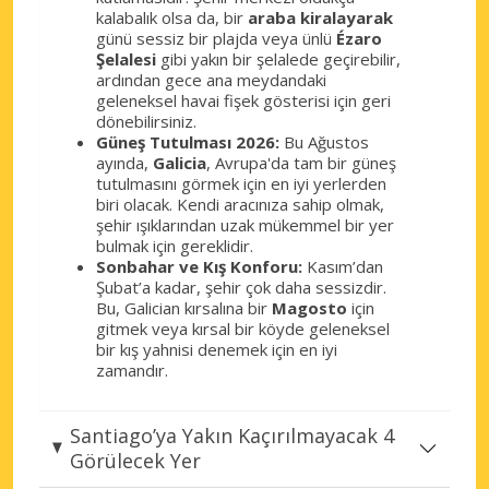
kalabalık olsa da, bir
araba kiralayarak
günü sessiz bir plajda veya ünlü
Ézaro
Şelalesi
gibi yakın bir şelalede geçirebilir,
ardından gece ana meydandaki
geleneksel havai fişek gösterisi için geri
dönebilirsiniz.
Güneş Tutulması 2026:
Bu Ağustos
ayında,
Galicia
, Avrupa'da tam bir güneş
tutulmasını görmek için en iyi yerlerden
biri olacak. Kendi aracınıza sahip olmak,
şehir ışıklarından uzak mükemmel bir yer
bulmak için gereklidir.
Sonbahar ve Kış Konforu:
Kasım’dan
Şubat’a kadar, şehir çok daha sessizdir.
Bu, Galician kırsalına bir
Magosto
için
gitmek veya kırsal bir köyde geleneksel
bir kış yahnisi denemek için en iyi
zamandır.
Santiago’ya Yakın Kaçırılmayacak 4
Görülecek Yer