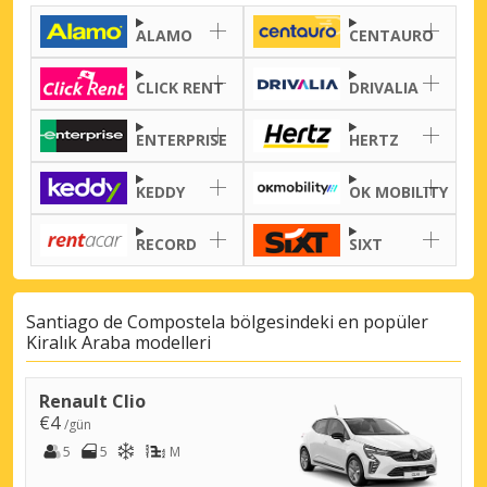
ALAMO
CENTAURO
CLICK RENT
DRIVALIA
ENTERPRISE
HERTZ
KEDDY
OK MOBILITY
RECORD
SIXT
Santiago de Compostela bölgesindeki en popüler
Kiralık Araba modelleri
Renault Clio
€4
/gün
5
5
M