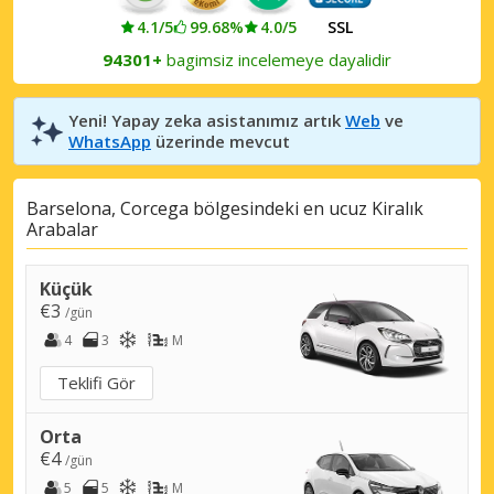
4.1/5
99.68%
4.0/5
SSL
94301+
bagimsiz incelemeye dayalidir
Yeni! Yapay zeka asistanımız artık
Web
ve
WhatsApp
üzerinde mevcut
Barselona, Corcega bölgesindeki en ucuz Kiralık
Arabalar
Küçük
€3
/gün
4
3
M
Teklifi Gör
Orta
€4
/gün
5
5
M