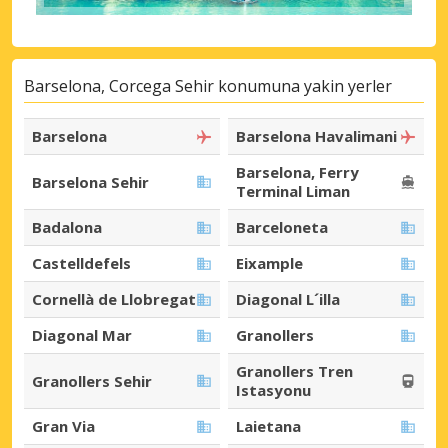
Barselona, Corcega Sehir konumuna yakin yerler
Barselona
Barselona Havalimani
Barselona, Ferry
Barselona Sehir
Terminal Liman
Badalona
Barceloneta
Castelldefels
Eixample
Cornellà de Llobregat
Diagonal L´illa
Diagonal Mar
Granollers
Granollers Tren
Granollers Sehir
Istasyonu
Gran Via
Laietana