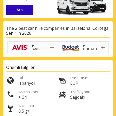
Ara
The 2 best car hire companies in Barselona, Corcega
Sehir in 2026
AVIS
BUDGET
Önemli Bilgiler
Dil
Para Birimi
İspanyol
EUR
Arama kodu
Trafik yönü
+ 34
Sağdaki
Alkol siniri
0,5 g/l