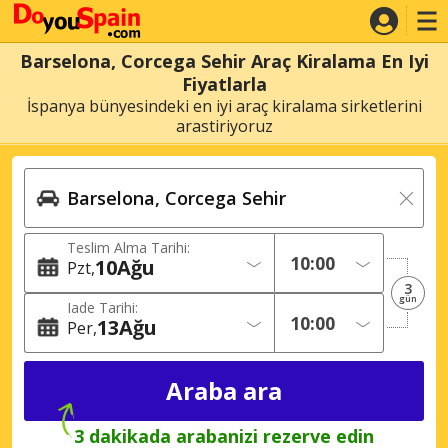
Barselona, Corcega Sehir Araç Kiralama En Iyi
Fiyatlarla
İspanya bünyesindeki en iyi araç kiralama sirketlerini
arastiriyoruz
Teslim Alma Tarihi:
10
Ağu
Pzt
3
gün
Iade Tarihi:
13
Ağu
Per
3 dakikada arabanizi rezerve edin