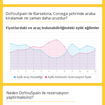
DoYouSpain ile Barselona, Corcega şehrinde araba
Büyük tasarruflar
kiralamak ne zaman daha ucuzdur?
Özel iş ortağı tekliflerine erişim sağlayın
Fiyatlardaki ve araç bulunabilirliğindeki aylık eğilimler
eLink ile giriş yap
Aylık araç müsaitliği
Aylık minimum rezervasyon fiyatı
Neden DoYouSpain ile rezervasyon
yaptirmalisiniz?