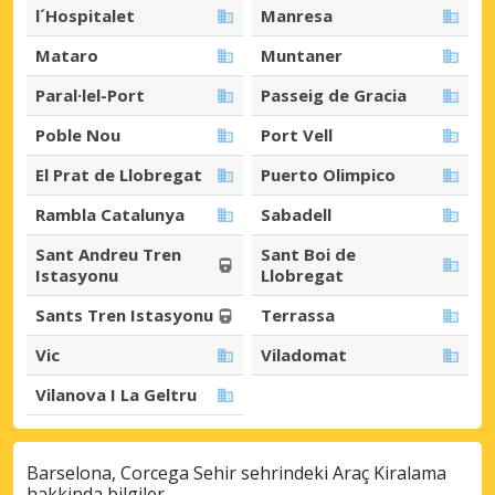
l´Hospitalet
Manresa
Mataro
Muntaner
Paral·lel-Port
Passeig de Gracia
Poble Nou
Port Vell
El Prat de Llobregat
Puerto Olimpico
Rambla Catalunya
Sabadell
Sant Andreu Tren
Sant Boi de
Istasyonu
Llobregat
Sants Tren Istasyonu
Terrassa
Vic
Viladomat
Vilanova I La Geltru
Barselona, Corcega Sehir sehrindeki Araç Kiralama
hakkinda bilgiler