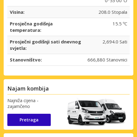
0°53′00″O
Visina:
208.0 Stopala
Prosječna godišnja
15.5 ºC
temperatura:
Prosječni godišnji sati dnevnog
2,694.0 Sati
svjetla:
Stanovništvo:
666,880 Stanovnici
Najam kombija
Najniža cijena -
zajamčeno
Pretraga