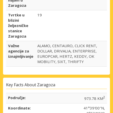
najam u
Zaragoza
Tvrtke u
19
blizini
željezničke
stanice
Zaragoza
Važne
ALAMO, CENTAURO, CLICK RENT,
agencije za
DOLLAR, DRIVALIA, ENTERPRISE,
iznajmljivanje
EUROPCAR, HERTZ, KEDDY, OK
MOBILITY, SIXT, THRIFTY
Key Facts About Zaragoza
Područje:
2
973.78 KM
Koordinate:
41°39′00″N,