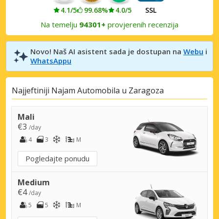
4.1/5
99.68%
4.0/5
SSL
Na temelju
94301+
provjerenih recenzija
Novo! Naš AI asistent sada je dostupan na
Webu
i
WhatsAppu
Najjeftiniji Najam Automobila u Zaragoza
Mali
€3
/day
4
3
M
Pogledajte ponudu
Medium
€4
/day
5
5
M