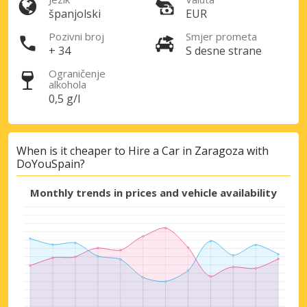
španjolski
EUR
Pozivni broj
Smjer prometa
+ 34
S desne strane
Ograničenje
alkohola
0,5 g/l
Posebni popusti
Pristupite ekskluzivnim ponudama naših
dobavljača
When is it cheaper to Hire a Car in Zaragoza with
DoYouSpain?
Monthly trends in prices and vehicle availability
Prijava putem eLinka