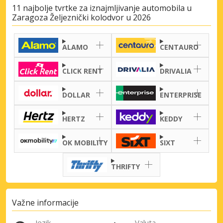
11 najbolje tvrtke za iznajmljivanje automobila u
Zaragoza Željeznički kolodvor u 2026
ALAMO
CENTAURO
CLICK RENT
DRIVALIA
DOLLAR
ENTERPRISE
HERTZ
KEDDY
OK MOBILITY
SIXT
THRIFTY
Važne informacije
Jezik
Valuta