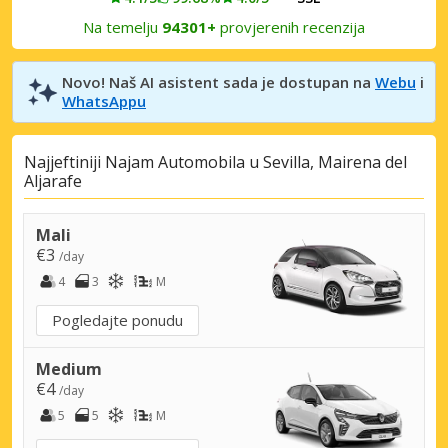
Na temelju
94301+
provjerenih recenzija
Novo! Naš AI asistent sada je dostupan na
Webu
i
WhatsAppu
Najjeftiniji Najam Automobila u Sevilla, Mairena del
Aljarafe
Mali
€3
/day
4
3
M
Pogledajte ponudu
Medium
€4
/day
5
5
M