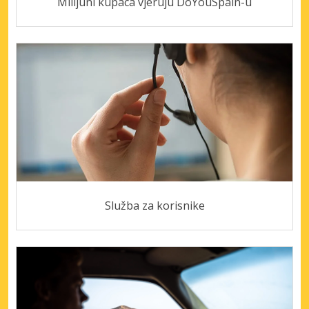
Milijuni kupaca vjeruju DoYouSpain-u
Služba za korisnike