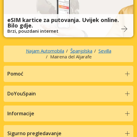
eSIM kartice za putovanja. Uvijek online.
Bilo gdje.
Brzi, pouzdani internet
Najam Automobila
Španjolska
Sevilla
Mairena del Aljarafe
Pomoć
DoYouSpain
Informacije
Sigurno pregledavanje