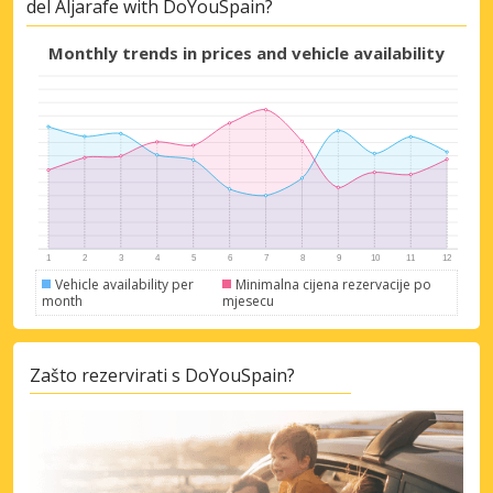
del Aljarafe with DoYouSpain?
Monthly trends in prices and vehicle availability
Posebni popusti
Pristupite ekskluzivnim ponudama naših
Vehicle availability per
Minimalna cijena rezervacije po
month
mjesecu
dobavljača
Zašto rezervirati s DoYouSpain?
Prijava putem eLinka