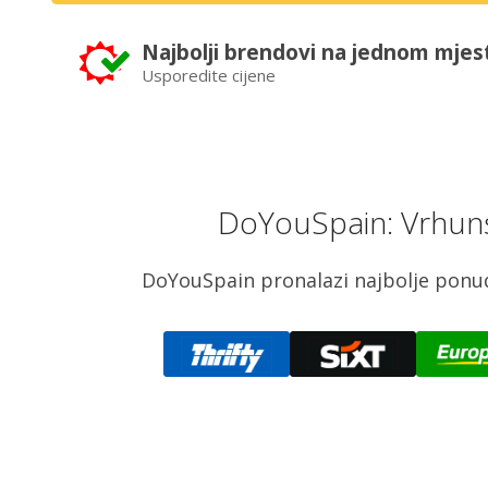
Najbolji brendovi na jednom mjes
Usporedite cijene
DoYouSpain: Vrhuns
DoYouSpain pronalazi najbolje ponud