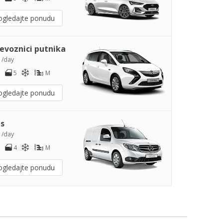
ogledajte ponudu
jevoznici putnika
0
/day
5
M
ogledajte ponudu
s
2
/day
4
M
ogledajte ponudu