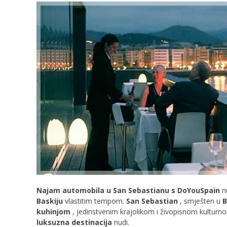
Najam automobila u San Sebastianu s DoYouSpain
nu
Baskiju
vlastitim tempom.
San Sebastian
, smješten u
B
kuhinjom
, jedinstvenim krajolikom i živopisnom kultur
luksuzna destinacija
nudi.