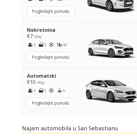
Pogledajte ponudu
Nekretnina
€7
/day
5
5
M
Pogledajte ponudu
Automatski
€10
/day
5
5
A
Pogledajte ponudu
Najam automobila u San Sebastianu