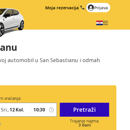
Moja rezervacija
Prijava
Odaberite svoj jezik
English
Español
ianu
Deutsch
Français
voj automobil u San Sebastianu i odmah
Italiano
Nederlands
Português
English (US)
Polski
Türkçe
Română
Ελληνικά
m vraćanja:
Русский
Hrvatski
Pretraži
Sri.,
12
Kol.
العربية
3
dani