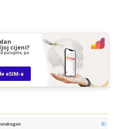
zdan
joj cijeni?
d putujete, po
de eSIM-a
ondragon