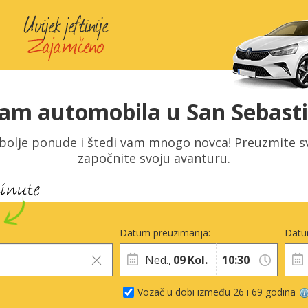
am automobila u San Sebast
jbolje ponude i štedi vam mnogo novca! Preuzmite s
započnite svoju avanturu.
Datum preuzimanja:
Datu
Ned.,
09
Kol.
Vozač u dobi između 26 i 69 godina