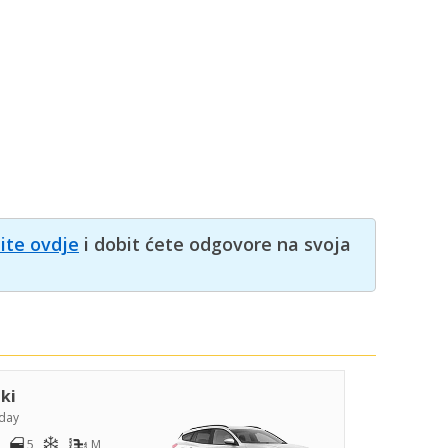
nite ovdje
i dobit ćete odgovore na svoja
iki
day
5
M