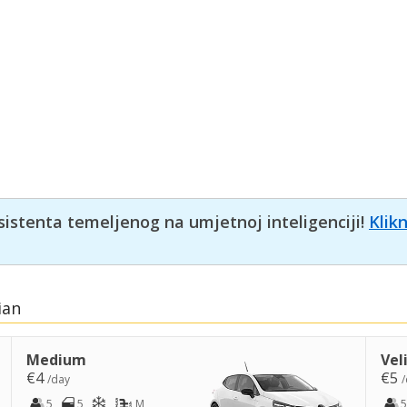
sistenta temeljenog na umjetnoj inteligenciji!
Klik
ian
Medium
Vel
€4
€5
/day
/
5
5
M
5