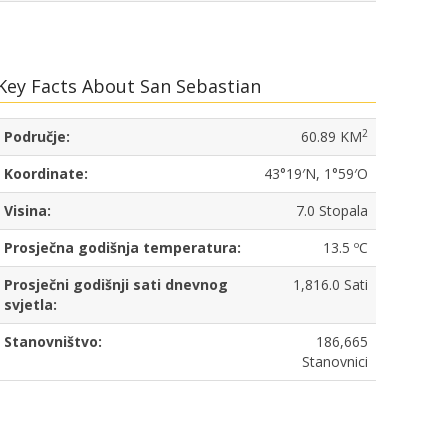
Key Facts About San Sebastian
2
Područje:
60.89 KM
Koordinate:
43°19′N, 1°59′O
Visina:
7.0 Stopala
Prosječna godišnja temperatura:
13.5 ºC
Prosječni godišnji sati dnevnog
1,816.0 Sati
svjetla:
Stanovništvo:
186,665
Stanovnici