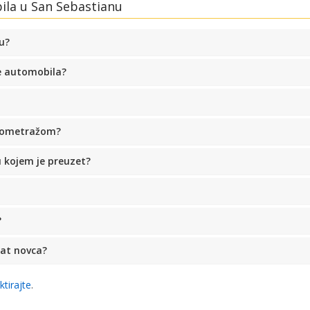
ila u San Sebastianu
u?
e automobila?
ilometražom?
u kojem je preuzet?
?
rat novca?
ktirajte
.