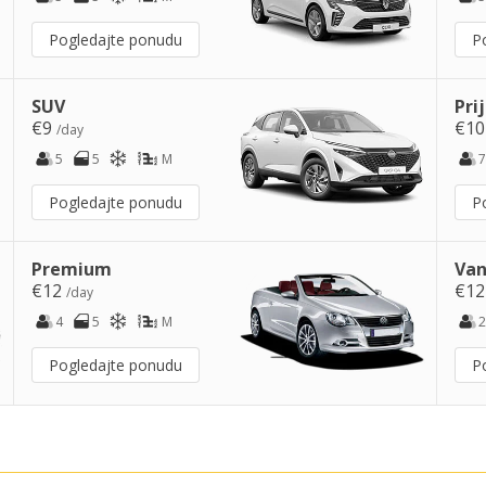
Pogledajte ponudu
P
SUV
Pri
€9
€1
/day
5
5
M
7
Pogledajte ponudu
P
Premium
Van
€12
€1
/day
4
5
M
2
Pogledajte ponudu
P