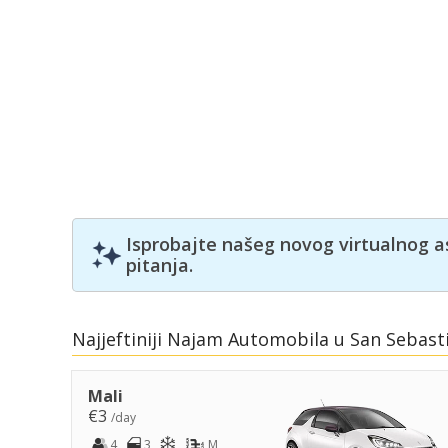
Isprobajte našeg novog virtualnog a
pitanja.
Najjeftiniji Najam Automobila u San Sebast
Mali
€3
/day
4
3
M