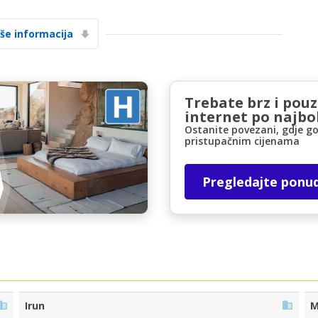
iše informacija
Trebate brz i pou
internet po najbol
Posebni popusti
Ostanite povezani, gdje go
pristupačnim cijenama
Pristupite ekskluzivnim ponudama naših
dobavljača
Pregledajte ponu
Prijava putem eLinka
Irun
M