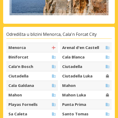
Odredišta u blizini Menorca, Cala'n Forcat City
Menorca
Arenal d'en Castell
Biniforcat
Cala Blanca
Cala'n Bosch
Ciutadella
Ciutadella
Ciutadella Luka
Cala Galdana
Mahon
Mahon
Mahon Luka
Playas Fornells
Punta Prima
Sa Caleta
Santo Tomas