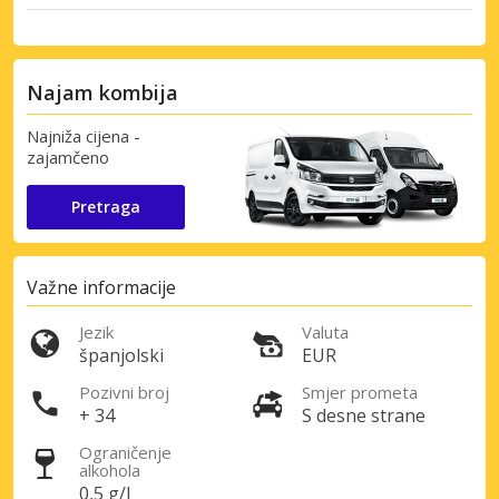
Najam kombija
Najniža cijena -
zajamčeno
Pretraga
Važne informacije
Jezik
Valuta
španjolski
EUR
Pozivni broj
Smjer prometa
+ 34
S desne strane
Ograničenje
alkohola
0,5 g/l