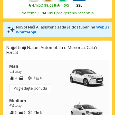
4.1/5
99.68%
4.0/5
SSL
Na temelju
94301+
provjerenih recenzija
Novo! Naš AI asistent sada je dostupan na
Webu
i
WhatsAppu
Najjeftiniji Najam Automobila u Menorca, Cala'n
Forcat
Mali
€3
/day
4
3
M
Pogledajte ponudu
Medium
€4
/day
5
5
M