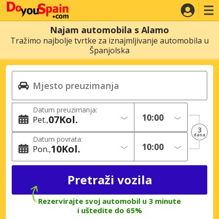
Najam automobila s Alamo
Tražimo najbolje tvrtke za iznajmljivanje automobila u
Španjolska
Datum preuzimanja:
07
Kol.
Pet.
3
dana
Datum povrata:
10
Kol.
Pon.
Rezervirajte svoj automobil u 3 minute
i uštedite do 65%