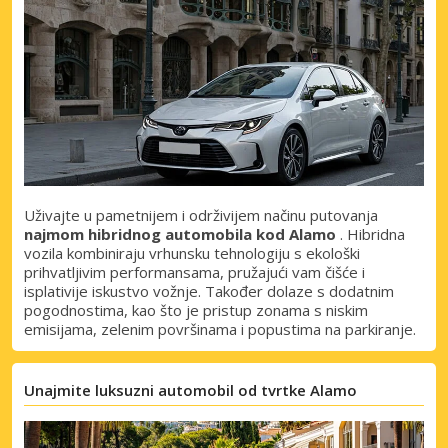
Uživajte u pametnijem i održivijem načinu putovanja
najmom hibridnog automobila kod Alamo
. Hibridna
vozila kombiniraju vrhunsku tehnologiju s ekološki
prihvatljivim performansama, pružajući vam čišće i
isplativije iskustvo vožnje. Također dolaze s dodatnim
pogodnostima, kao što je pristup zonama s niskim
emisijama, zelenim površinama i popustima na parkiranje.
Unajmite luksuzni automobil od tvrtke Alamo
Posebni popusti
Pristupite ekskluzivnim ponudama naših