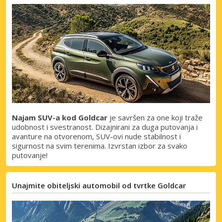
Najam SUV-a kod Goldcar
je savršen za one koji traže
udobnost i svestranost. Dizajnirani za duga putovanja i
avanture na otvorenom, SUV-ovi nude stabilnost i
sigurnost na svim terenima. Izvrstan izbor za svako
putovanje!
Unajmite obiteljski automobil od tvrtke Goldcar
Posebni popusti
Pristupite ekskluzivnim ponudama naših
dobavljača