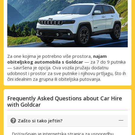
Prijava putem eLinka
Za one kojima je potrebno više prostora,
najam
obiteljskog automobila s Goldcar
— za 7 do 9 putnika
— savršena je opcija. Ova vozila pružaju dodatnu
udobnost i prostor za sve putnike i njihovu prtljagu, što ih
čini idealnim za grupna ili obiteljska putovanja.
Frequently Asked Questions about Car Hire
with Goldcar
Zašto si tako jeftin?
DoYouSpain je internetska stranica za usporedbu.