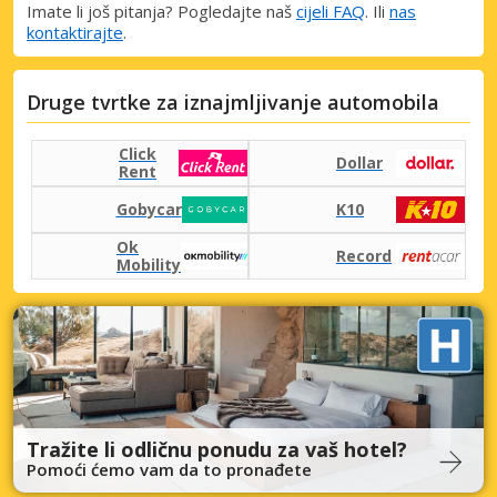
Imate li još pitanja? Pogledajte naš
cijeli FAQ
. Ili
nas
kontaktirajte
.
Druge tvrtke za iznajmljivanje automobila
Click
Dollar
Rent
Gobycar
K10
Ok
Record
Mobility
Tražite li odličnu ponudu za vaš hotel?
Pomoći ćemo vam da to pronađete