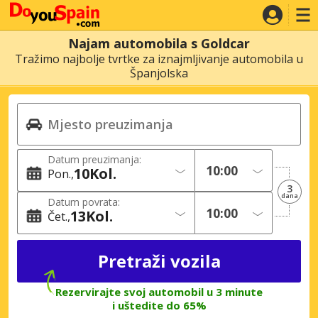
Najam automobila s Goldcar
Tražimo najbolje tvrtke za iznajmljivanje automobila u
Španjolska
Datum preuzimanja:
10
Kol.
Pon.
3
dana
Datum povrata:
13
Kol.
Čet.
Rezervirajte svoj automobil u 3 minute
i uštedite do 65%