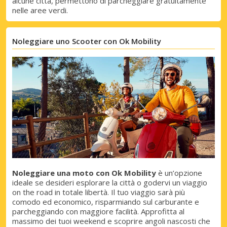
alcune città, permettono di parcheggiare gratuitamente
nelle aree verdi.
Sconti speciali
Noleggiare uno Scooter con Ok Mobility
Accedi alle offerte esclusive dei nostri
fornitori
Accedi con eLink
Noleggiare una moto con Ok Mobility
è un’opzione
ideale se desideri esplorare la città o godervi un viaggio
on the road in totale libertà. Il tuo viaggio sarà più
comodo ed economico, risparmiando sul carburante e
parcheggiando con maggiore facilità. Approfitta al
massimo dei tuoi weekend e scoprire angoli nascosti che