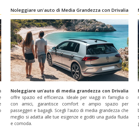
Noleggiare un'auto di Media Grandezza con Drivalia
a
Noleggiare un’auto di media grandezza con Drivalia
e
offre spazio ed efficienza. Ideale per viaggi in famiglia o
e
con amici, garantisce comfort e ampio spazio per
o
passeggeri e bagagli. Scegli l'auto di media grandezza che
meglio si adatta alle tue esigenze e goditi una guida fluida
Sconti speciali
e comoda.
Accedi alle offerte esclusive dei nostri fornitori