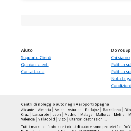
Aiuto
DoYouSp
Supporto Clienti
Chi siamo
Opinioni clienti
Politica su
Contattateci
Politica su
Nota Lega
Condizioni
Centri di noleggio auto negli Aeroporti Spagna
Alicante
Almeria
Aviles - Asturias
Badajoz
Barcellona
Bil
Cruz
Lanzarote
Leon
Madrid
Malaga
Mallorca
Melilla
M
Valencia
Valladolid
Vigo
ulteriori destinazioni …
Tutti i marchi di fabbrica e i diritti di autore sono proprietà di