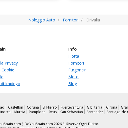
Noleggio Auto
Fornitori
Drivalia
ain
Info
Flotta
lla Privacy
Fornitori
i Cookie
Furgoncini
le
Moto
 di Impiego
Blog
bao
Castellon
Coruña
El Hierro
Fuerteventura
Gibilterra
Girona
Gra
inorca
Murcia
Pamplona
Reus
San Sebastian
Santander
Santiago de
 DoYouSpain.com ¦ DoYouSpain.com 2026 Si Riserva Ogni Diritto.