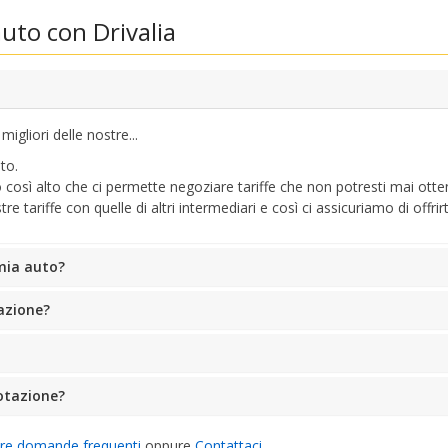
uto con Drivalia
Accedi con eLink
igliori delle nostre...
to.
ro così alto che ci permette negoziare tariffe che non potresti mai ot
tariffe con quelle di altri intermediari e così ci assicuriamo di offrirt
 mia auto?
tazione?
otazione?
tre domande frequenti
oppure
Contattaci