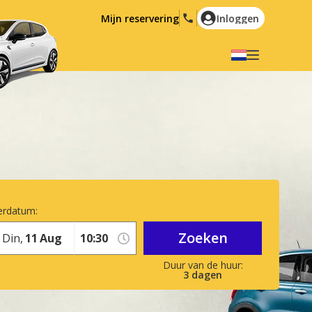
Mijn reservering
Inloggen
Selecteer uw taal
English
Español
Deutsch
Français
Italiano
Nederlands
Português
English (US)
Polski
Türkçe
erdatum:
Română
Ελληνικά
Zoeken
Din,
11
Aug
Русский
Hrvatski
العربية
3
dagen