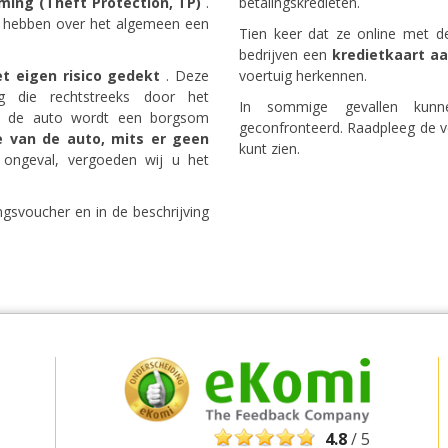
ming (Theft Protection, TP)
.
betalingskredieten.
en hebben over het algemeen een
Tien keer dat ze online met d
bedrijven een
kredietkaart a
t eigen risico gedekt
. ​​Deze
voertuig herkennen.
ng die rechtstreeks door het
In sommige gevallen kun
an de auto wordt een borgsom
geconfronteerd. Raadpleeg de v
e van de auto, mits er geen
kunt zien.
 ongeval, vergoeden wij u het
gsvoucher en in de beschrijving
Topbesparingen
Krijg toegang tot exclusieve
partneraanbiedingen
Inloggen met eLink
4.8
/ 5