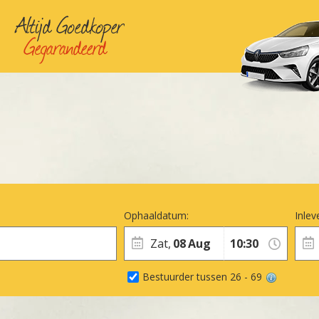
Ophaaldatum:
Inlev
Zat,
08
Aug
Bestuurder tussen 26 - 69