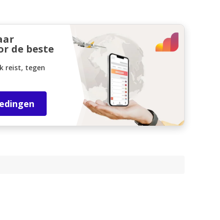
aar
or de beste
k reist, tegen
iedingen