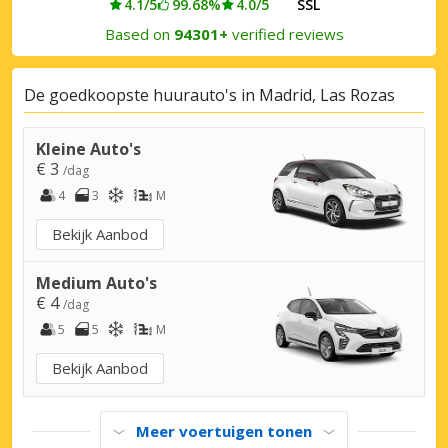
4.1/5
99.68%
4.0/5
SSL
Based on
94301+
verified reviews
De goedkoopste huurauto's in Madrid, Las Rozas
Kleine Auto's
€ 3
/dag
4
3
M
Bekijk Aanbod
Medium Auto's
€ 4
/dag
5
5
M
Bekijk Aanbod
Meer voertuigen tonen