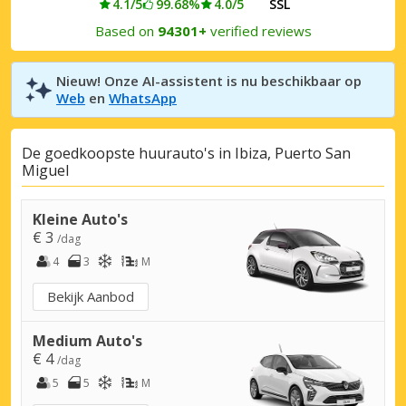
4.1/5
99.68%
4.0/5
SSL
Based on
94301+
verified reviews
Nieuw! Onze AI-assistent is nu beschikbaar op
Web
en
WhatsApp
De goedkoopste huurauto's in Ibiza, Puerto San
Miguel
Kleine Auto's
€ 3
/dag
4
3
M
Bekijk Aanbod
Medium Auto's
€ 4
/dag
5
5
M