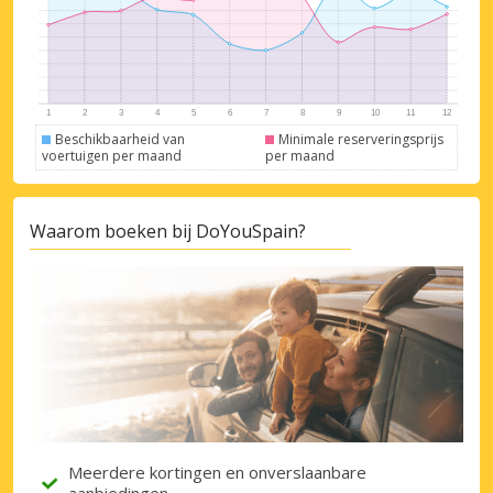
Beschikbaarheid van
Minimale reserveringsprijs
voertuigen per maand
per maand
Topbesparingen
Krijg toegang tot exclusieve
partneraanbiedingen
Waarom boeken bij DoYouSpain?
Inloggen met eLink
Meerdere kortingen en onverslaanbare