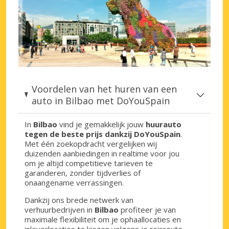
Voordelen van het huren van een
auto in Bilbao met DoYouSpain
In
Bilbao
vind je gemakkelijk jouw
huurauto
tegen de beste prijs dankzij DoYouSpain
.
Met één zoekopdracht vergelijken wij
duizenden aanbiedingen in realtime voor jou
om je altijd competitieve tarieven te
garanderen, zonder tijdverlies of
onaangename verrassingen.
Dankzij ons brede netwerk van
verhuurbedrijven in
Bilbao
profiteer je van
maximale flexibiliteit om je ophaallocaties en
inleverlocaties te kiezen volgens je reisroute.