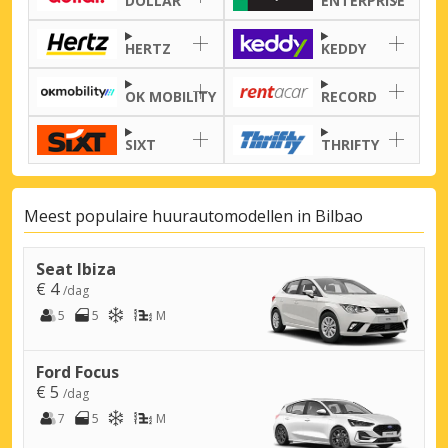
DOLLAR
ENTERPRISE
HERTZ
KEDDY
Topbesparingen
Krijg toegang tot exclusieve
OK MOBILITY
RECORD
partneraanbiedingen
SIXT
THRIFTY
Inloggen met eLink
Meest populaire huurautomodellen in Bilbao
Seat Ibiza
€ 4
/dag
5
5
M
Ford Focus
€ 5
/dag
7
5
M