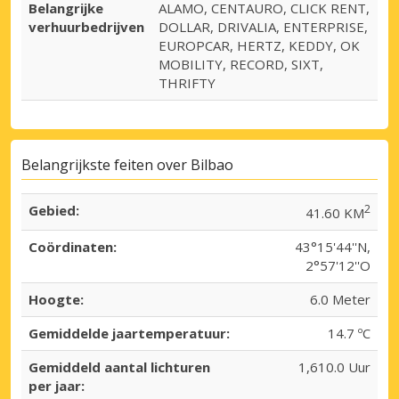
Belangrijke
ALAMO, CENTAURO, CLICK RENT,
verhuurbedrijven
DOLLAR, DRIVALIA, ENTERPRISE,
EUROPCAR, HERTZ, KEDDY, OK
MOBILITY, RECORD, SIXT,
THRIFTY
Belangrijkste feiten over Bilbao
Gebied:
2
41.60 KM
Coördinaten:
43°15'44''N,
2°57'12''O
Hoogte:
6.0 Meter
Gemiddelde jaartemperatuur:
14.7 ºC
Gemiddeld aantal lichturen
1,610.0 Uur
per jaar: