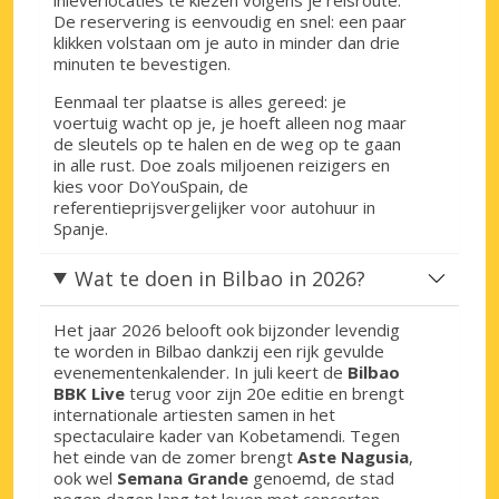
De reservering is eenvoudig en snel: een paar
klikken volstaan om je auto in minder dan drie
minuten te bevestigen.
Eenmaal ter plaatse is alles gereed: je
voertuig wacht op je, je hoeft alleen nog maar
de sleutels op te halen en de weg op te gaan
in alle rust. Doe zoals miljoenen reizigers en
kies voor DoYouSpain, de
referentieprijsvergelijker voor autohuur in
Spanje.
Wat te doen in Bilbao in 2026?
Het jaar 2026 belooft ook bijzonder levendig
te worden in Bilbao dankzij een rijk gevulde
evenementenkalender. In juli keert de
Bilbao
BBK Live
terug voor zijn 20e editie en brengt
internationale artiesten samen in het
spectaculaire kader van Kobetamendi. Tegen
het einde van de zomer brengt
Aste Nagusia
,
ook wel
Semana Grande
genoemd, de stad
negen dagen lang tot leven met concerten,