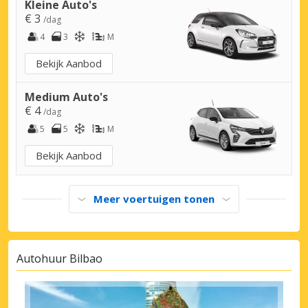
Kleine Auto's
€ 3
/dag
4
3
M
Bekijk Aanbod
Medium Auto's
€ 4
/dag
5
5
M
Bekijk Aanbod
Meer voertuigen tonen
Autohuur Bilbao