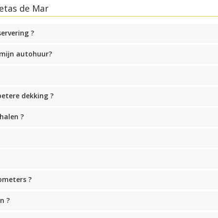
etas de Mar
ervering ?
 mijn autohuur?
betere dekking ?
halen ?
ometers ?
n ?