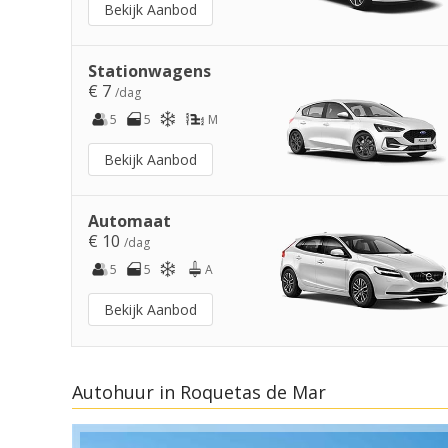
Bekijk Aanbod
Stationwagens
€ 7
/dag
5
5
M
Bekijk Aanbod
Automaat
€ 10
/dag
5
5
A
Bekijk Aanbod
Autohuur in Roquetas de Mar