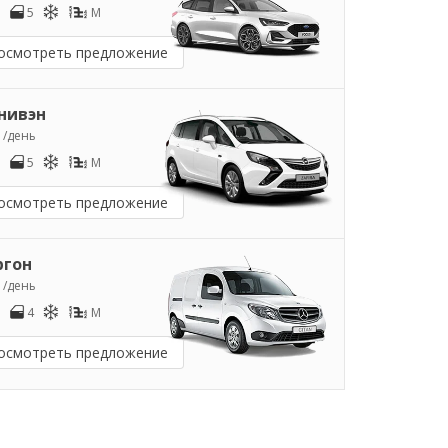
5
M
осмотреть предложение
нивэн
0
/день
5
M
осмотреть предложение
ргон
2
/день
4
M
осмотреть предложение