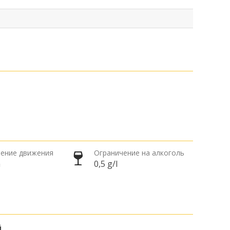
ение движения
Ограничение на алкоголь
а
0,5 g/l
й