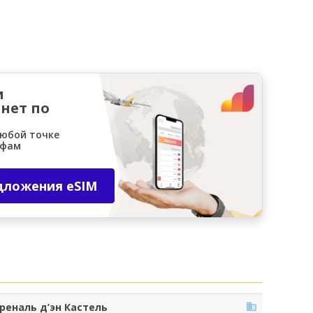
и
нет по
любой точке
ифам
дложения eSIM
реналь д’эн Кастель