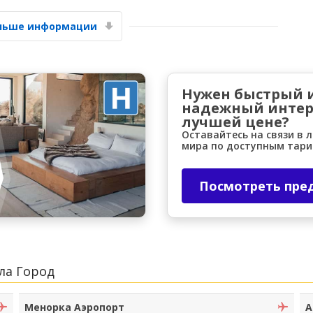
ольше информации
Нужен быстрый 
надежный интер
лучшей цене?
Лучшие сбережения
Оставайтесь на связи в 
Получите доступ к эксклюзивным
мира по доступным тар
предложениям партнёров
Посмотреть пре
Войти с помощью eLink
ла Город
Менорка Аэропорт
А