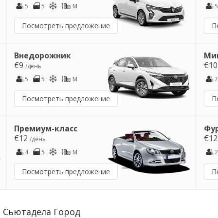
5
5
M
5
Посмотреть предложение
П
Внедорожник
Ми
€9
€1
/день
5
5
M
7
Посмотреть предложение
П
Премиум-класс
Фу
€12
€1
/день
4
5
M
2
Посмотреть предложение
П
 Сьютадела Город