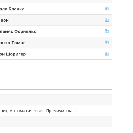
ала Бланка
аон
лайяс Форнельс
анто Томас
он Шоригер
ник, Автоматическая, Премиум-класс.