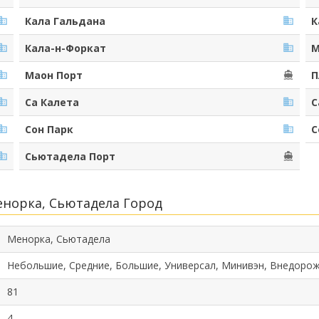
Кала Гальдана
К
Кала-н-Форкат
М
Маон Порт
П
Са Калета
С
Сон Парк
С
Сьютадела Порт
норка, Сьютадела Город
Менорка, Сьютадела
Небольшие, Средние, Большие, Универсал, Минивэн, Внедорож
81
4