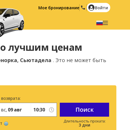
Мое бронирование
Войти
Выберите язык
English
Español
по лучшим ценам
Deutsch
Français
норка, Сьютадела
. Это не может быть
Italiano
Nederlands
Português
English (US)
Polski
Türkçe
Română
Ελληνικά
 возврата:
Русский
Hrvatski
Поиск
вс,
09
авг
العربية
ет
3
дни