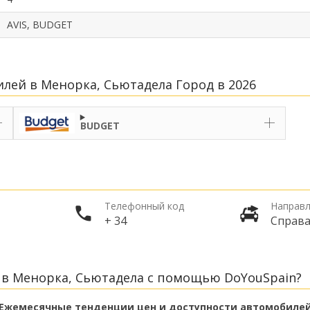
AVIS, BUDGET
лей в Менорка, Сьютадела Город в 2026
BUDGET
Телефонный код
Направл
+ 34
Справ
 в Менорка, Сьютадела с помощью DoYouSpain?
Ежемесячные тенденции цен и доступности автомобиле